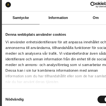
Storlek:
XL
XS
S
M
L
XL
XXL
Samtycke
Information
Om
Butik och hämtningstid
Välj
Denna webbplats använder cookies
499 kr
Vi använder enhetsidentifierare för att anpassa innehållet oc
annonserna till användarna, tillhandahålla funktioner för socia
Lägg i varukorg
medier och analysera vår trafik. Vi vidarebefordrar även såd
identifierare och annan information från din enhet till de socia
1 års öppet köp
1 års fri service
medier och annons- och analysföretag som vi samarbetar m
Hämta i butik
Dessa kan i sin tur kombinera informationen med annan
information som du har tillhandahållit eller som de har samlat
när du har använt deras tjänster.
Produktinformation
S
GripGrab RIDE Padded Short Finger Summer Gloves
Nödvändig
a
m