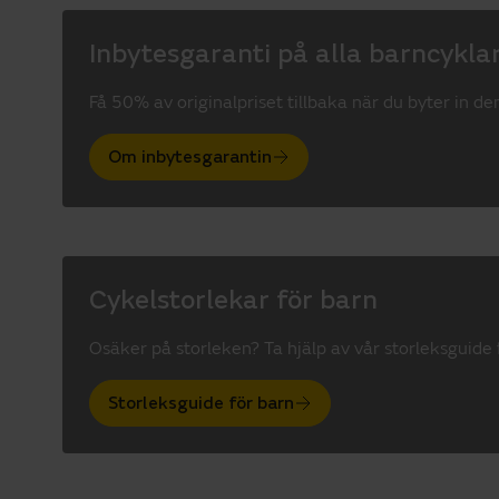
Inbytesgaranti på alla barncykla
Få 50% av originalpriset tillbaka när du byter in 
Om inbytesgarantin
Cykelstorlekar för barn
Osäker på storleken? Ta hjälp av vår storleksguide 
Storleksguide för barn