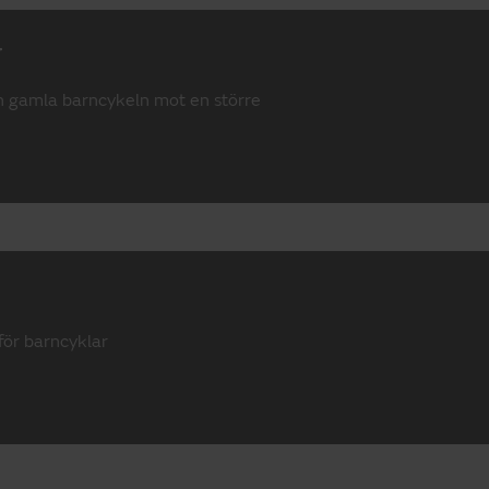
r
den gamla barncykeln mot en större
för barncyklar