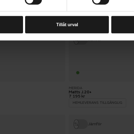
CRESCENT
Embla Jr City 20", 3-vxl
6 495 kr
HEMLEVERANS TILLGÄNGLIG
Tillåt urval
Jämför
MERIDA
Matts J.20+
7 195 kr
HEMLEVERANS TILLGÄNGLIG
Jämför