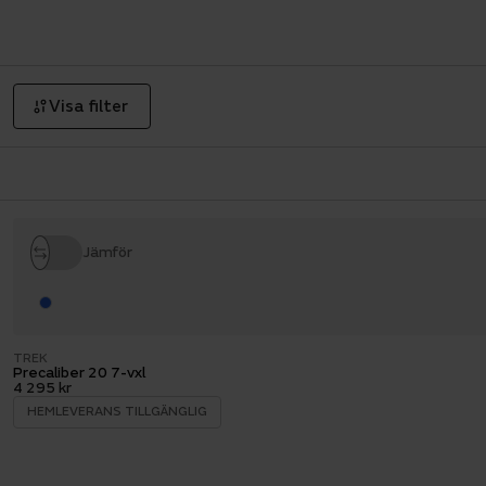
Visa filter
Jämför
TREK
Precaliber 20 7-vxl
4 295 kr
HEMLEVERANS TILLGÄNGLIG