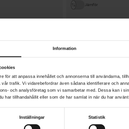
Jämför
Information
SCOTT
Roxter 200
6 495 kr
HEMLEVERANS TILLGÄNGLIG
cookies
e för att anpassa innehållet och annonserna till användarna, tillh
vår trafik. Vi vidarebefordrar även sådana identifierare och anna
Jämför
nnons- och analysföretag som vi samarbetar med. Dessa kan i sin
har tillhandahållit eller som de har samlat in när du har använt 
Inställningar
Statistik