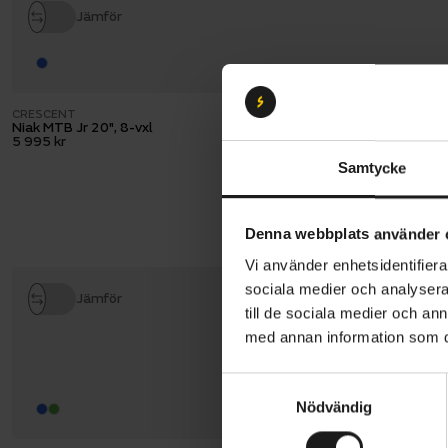
Jämför
CRESCENT
Niak MTB Jr 20", 8-vxl
5 995 kr
Samtycke
Denna webbplats använder 
Vi använder enhetsidentifierar
sociala medier och analysera 
Jämför
till de sociala medier och a
med annan information som du 
S
Nödvändig
a
m