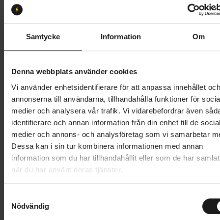
Storlek:
XXL
XS
S
M
L
XL
XXL
Samtycke
Information
Om
Butik och hämtningstid
Välj
Denna webbplats använder cookies
499 kr
Vi använder enhetsidentifierare för att anpassa innehållet oc
annonserna till användarna, tillhandahålla funktioner för socia
Lägg i varukorg
medier och analysera vår trafik. Vi vidarebefordrar även såd
identifierare och annan information från din enhet till de socia
1 års öppet köp
1 års fri service
medier och annons- och analysföretag som vi samarbetar m
Hämta i butik
Dessa kan i sin tur kombinera informationen med annan
information som du har tillhandahållit eller som de har samlat
när du har använt deras tjänster.
Produktinformation
S
GripGrab RIDE Padded Short Finger Summer Gloves
Nödvändig
a
m