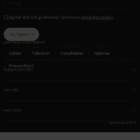
M
A
I
L
I
Jag har läst och godkänner Sportsons
integritetspolicy
.
N
P
U
T
Ja, tack!
UPPTÄCK SORTIMENT
Cyklar
Tillbehör
Cykelkläder
Hjälmar
Presentkort
KUNDSUPPORT
Kontakta oss
OM OSS
Köpvillkor
Garantier
Om oss
HOS OSS
Delbetalning
Butiker
Sportson 2024
FAQ - Vanliga frågor
Bli franchisetagare
Alltid hos oss
Integritetspolicy
Förmånscykel
Ett års fri service