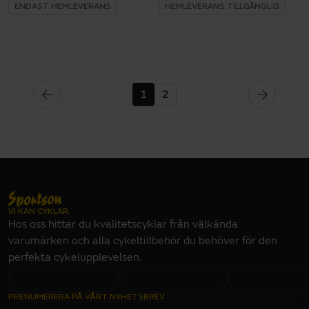
ENDAST HEMLEVERANS
HEMLEVERANS TILLGÄNGLIG
1
2
VI KAN CYKLAR.
Hos oss hittar du kvalitetscyklar från välkända
varumärken och alla cykeltillbehör du behöver för den
perfekta cykelupplevelsen.
PRENUMERERA PÅ VÅRT NYHETSBREV
E