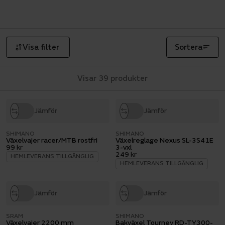
racercyklar till hybrider och standardcyklar. Om
du är osäker på vilken reservdel du behöver till
din cykel, eller om du inte hittar vad du söker,
Visa filter
Sortera
kontakta gärna din lokala
Sportsonbutik
.
Visar 39 produkter
Jämför
Jämför
SHIMANO
SHIMANO
Växelvajer racer/MTB rostfri
Växelreglage Nexus SL-3S41E
99 kr
3-vxl
249 kr
HEMLEVERANS TILLGÄNGLIG
HEMLEVERANS TILLGÄNGLIG
Jämför
Jämför
SRAM
SHIMANO
Växelvajer 2200 mm
Bakväxel Tourney RD-TY300-