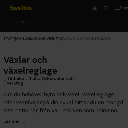
Me
START
CYKELDELAR OCH VERKTYG
|
|
VÄXLAR OCH VÄXELREGLAGE
Växlar och
växelreglage
Tillbaka till alla Cykeldelar och
verktyg
Om du behöver byta bakväxel, växelreglage
eller växelvajer på din cykel hittar du en mängd
alternativ här, från varumärken som Shimano
och SRAM. Vi erbjuder växlar och växelreglage
Läs mer
till olika typer av cyklar, från mountainbikes och