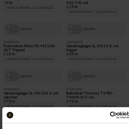
79 kr
SGS 7/6-vxl
219 kr
HEMLEVERANS TILLGÄNGLIG
HEMLEVERANS TILLGÄNGLIG
Jämför
Jämför
SHIMANO
SHIMANO
Framväxel Altus FD-M3106-
Växelreglage SL-M315 8-vxl
SET Trippel
höger
219 kr
249 kr
HEMLEVERANS TILLGÄNGLIG
HEMLEVERANS TILLGÄNGLIG
Jämför
Jämför
SHIMANO
SHIMANO
Växelreglage SL-M3100 3-vxl
Bakväxel Tourney TX RD-
vänster
TX800 8/7-vxl
279 kr
279 kr
HEMLEVERANS TILLGÄNGLIG
HEMLEVERANS TILLGÄNGLIG
Jämför
Jämför