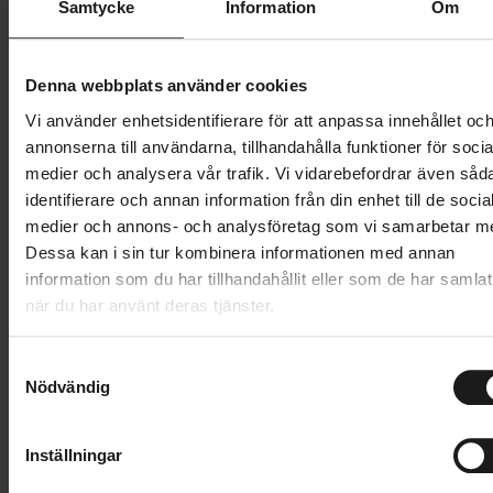
Samtycke
Information
Om
SHIMANO
SHIMANO
Växelreglage SL-M315 7-vxl
Bakväxel Altus RD-M310-
höger
Smart 8/7-vxl
249 kr
319 kr
Denna webbplats använder cookies
HEMLEVERANS TILLGÄNGLIG
HEMLEVERANS TILLGÄNGLIG
Vi använder enhetsidentifierare för att anpassa innehållet oc
annonserna till användarna, tillhandahålla funktioner för socia
Jämför
Jämför
medier och analysera vår trafik. Vi vidarebefordrar även såd
identifierare och annan information från din enhet till de socia
SHIMANO
SHIMANO
Växelreglage SL-RV400 par,
STI-reglage 105 R7000 2/11-
medier och annons- och analysföretag som vi samarbetar m
3x7-vxl
vxl
Dessa kan i sin tur kombinera informationen med annan
319 kr
2 799 kr
HEMLEVERANS TILLGÄNGLIG
HEMLEVERANS TILLGÄNGLIG
information som du har tillhandahållit eller som de har samlat
när du har använt deras tjänster.
Jämför
Jämför
S
Nödvändig
SHIMANO
SHIMANO
a
Växelreglage Nexus SL-7S50 7-
Bakväxel RD-M3100 9-vxl
m
vxl
479 kr
329 kr
HEMLEVERANS TILLGÄNGLIG
t
Inställningar
HEMLEVERANS TILLGÄNGLIG
y