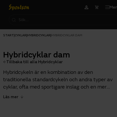
Me
START
CYKLAR
HYBRIDCYKLAR
|
|
|
HYBRIDCYKLAR DAM
Hybridcyklar dam
Tillbaka till alla Hybridcyklar
Hybridcykeln är en kombination av den
traditionella standardcykeln och andra typer av
cyklar, ofta med sportigare inslag och en mer
framåtlutad sittställning. Här hittar du
Läs mer
hybridcyklar för dam, med ramar med ett lägre
insteg som underlättar av- och påstigning.