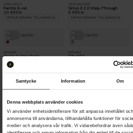
CRESCENT
SPECIALIZED
Femto 8-vxl
Sirrus X 2.0 Step-Through
10 495 kr
8 995 kr
HEMLEVERANS TILLGÄNGLIG
HEMLEVERANS TILLGÄNGLIG
Jämför
Jämför
NISHIKI
NISHIKI
Comp X-Nine Dam
City 601
10 995 kr
13 995 kr
HEMLEVERANS TILLGÄNGLIG
HEMLEVERANS TILLGÄNGLIG
Samtycke
Information
Om
Jämför
Jämför
SKEPPSHULT
NISHIKI
Denna webbplats använder cookies
Elit Dam, 7-vxl
XC Five dam
11 895 kr
11 995 kr
Vi använder enhetsidentifierare för att anpassa innehållet oc
HEMLEVERANS TILLGÄNGLIG
HEMLEVERANS TILLGÄNGLIG
annonserna till användarna, tillhandahålla funktioner för socia
medier och analysera vår trafik. Vi vidarebefordrar även såd
identifierare och annan information från din enhet till de socia