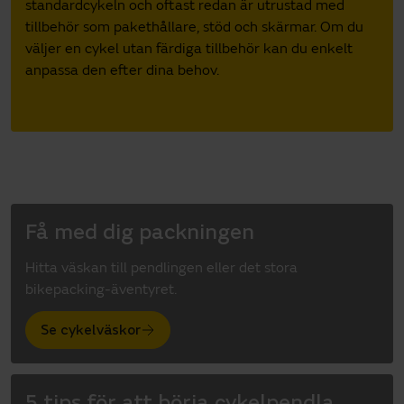
standardcykeln och oftast redan är utrustad med
tillbehör som pakethållare, stöd och skärmar. Om du
väljer en cykel utan färdiga tillbehör kan du enkelt
anpassa den efter dina behov.
Få med dig packningen
Hitta väskan till pendlingen eller det stora
bikepacking-äventyret.
Se cykelväskor
5 tips för att börja cykelpendla