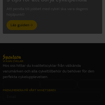
Att pendla till jobbet med cykel ska vara dagens
höjdpunkt!
Läs guiden
VI KAN CYKLAR.
Hos oss hittar du kvalitetscyklar från välkända
varumärken och alla cykeltillbehör du behöver för den
perfekta cykelupplevelsen.
PRENUMERERA PÅ VÅRT NYHETSBREV
E
M
A
I
L