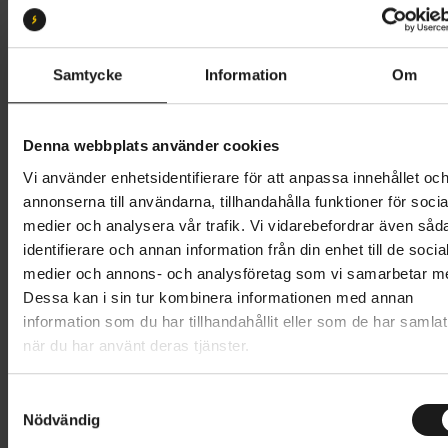
Storlek:
M
XS
S
M
L
XL
XXL
Samtycke
Information
Om
Butik och hämtningstid
Välj
Denna webbplats använder cookies
499 kr
Vi använder enhetsidentifierare för att anpassa innehållet oc
annonserna till användarna, tillhandahålla funktioner för socia
Lägg i varukorg
medier och analysera vår trafik. Vi vidarebefordrar även såd
identifierare och annan information från din enhet till de socia
1 års öppet köp
1 års fri service
medier och annons- och analysföretag som vi samarbetar m
Hämta i butik
Dessa kan i sin tur kombinera informationen med annan
information som du har tillhandahållit eller som de har samlat
när du har använt deras tjänster.
Produktinformation
S
GripGrab RIDE Padded Short Finger Summer Gloves
Nödvändig
a
m