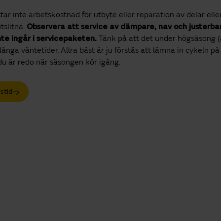
tar inte arbetskostnad för utbyte eller reparation av delar el
utslitna.
Observera att service av dämpare, nav och justerba
nte ingår i servicepaketen.
Tänk på att det under högsäsong (a
långa väntetider. Allra bäst är ju förstås att lämna in cykeln p
 du är redo när säsongen kör igång.
stid