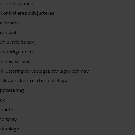
örjs och spänns
kontrolleras och justeras
 av broms
av växel
v hjul (vid behov)
av rörliga delar
ing av skruvar
ch justering av vevlager, styrlager och nav
v slitage, däck och bromsbelägg
ppdatering
eck
v motor
v display
v kablage