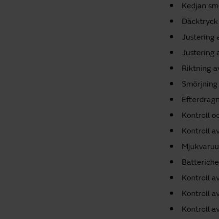
Kedjan sm
Däcktryck 
Justering
Justering 
Riktning a
Smörjning 
Efterdragn
Kontroll o
Kontroll a
Mjukvaruu
Batterich
Kontroll a
Kontroll a
Kontroll a