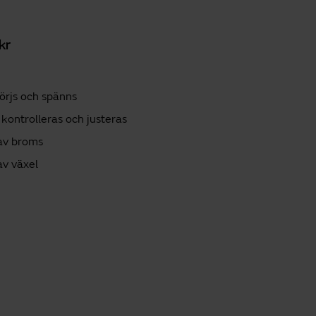
kr
örjs och spänns
kontrolleras och justeras
 av broms
av växel