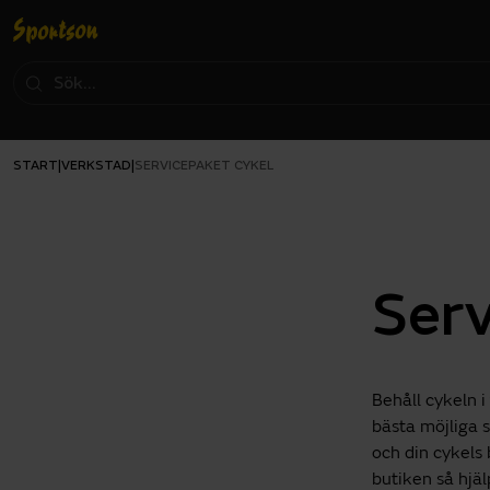
START
VERKSTAD
|
|
SERVICEPAKET CYKEL
Serv
Behåll cykeln 
bästa möjliga s
och din cykels 
butiken så hjälp