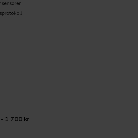
v sensorer
sprotokoll
 - 1 700 kr