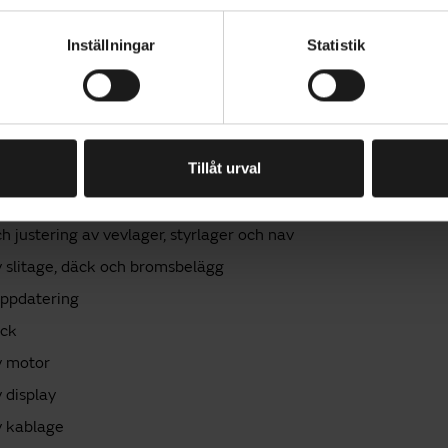
örjs och spänns
kontrolleras och justeras
Inställningar
Statistik
 av broms
av växel
v hjul (vid behov)
Tillåt urval
av rörliga delar
ing av skruvar
ch justering av vevlager, styrlager och nav
v slitage, däck och bromsbelägg
ppdatering
eck
v motor
v display
v kablage