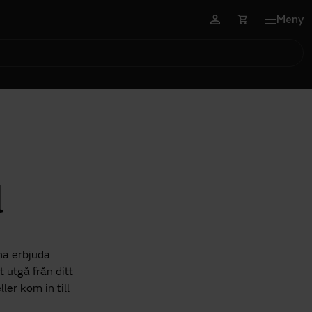
Meny
l
nna erbjuda
t utgå från ditt
ler kom in till