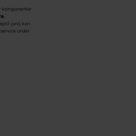
ler komponenter
ra
pril-juni) kan
å service under