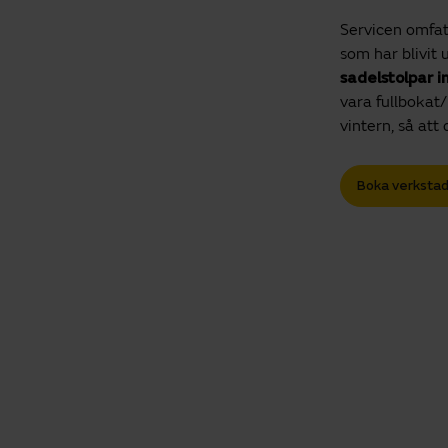
Servicen omfat
som har blivit 
sadelstolpar i
vara fullbokat/
vintern, så att
Boka verkstad