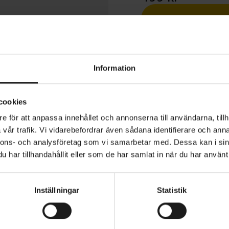
1 års öppet köp
Information
cookies
e för att anpassa innehållet och annonserna till användarna, tillh
IDE Padded Short Finger Summer Gloves ger exceptionell
vår trafik. Vi vidarebefordrar även sådana identifierare och anna
ompromissa med komfort eller prestanda. Dessa handska
nnons- och analysföretag som vi samarbetar med. Dessa kan i sin
roGel-seriens pålitliga arv och erbjuder överlägsen däm
har tillhandahållit eller som de har samlat in när du har använt 
derad handflata, vilket minskar trötthet och säkerställe
 Med hjälp av omfattande expertis är varje del av vadde
YP
MATERIAL
55% Polyester 30% Polyamide 10
rmad och exakt placerad för optimalt stöd. Handflatan 
Inställningar
Statistik
5% Other Fibres
ger en mjuk, smidig passform och förbättrar känslan oc
VARUMÄRKE
GripGrab