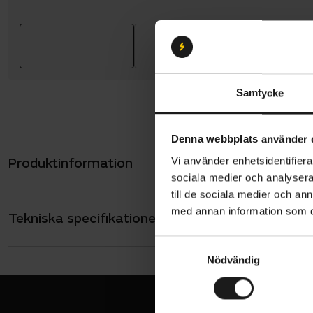
Samtycke
Denna webbplats använder 
Produktinformation
Vi använder enhetsidentifierar
GripGrab R
sociala medier och analysera 
utan att k
till de sociala medier och a
vidare på P
med annan information som du 
Tekniska specifikationer
Allmänt
en helt vad
hela dagen.
HANDSKAR - T
S
Korta
noggrant fo
Nödvändig
a
mikrosuede 
m
SÄSONG
Vår/sommar
t
y