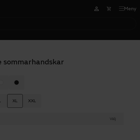
Meny
e sommarhandskar
L
XL
XXL
Välj