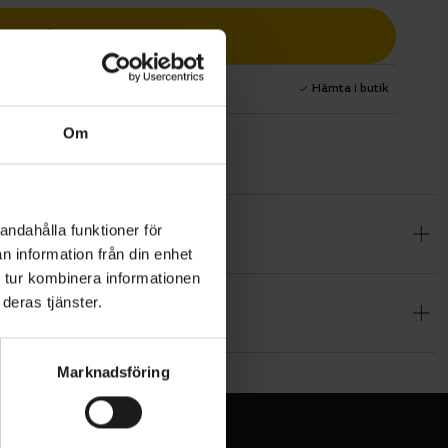
Lägg i varukorg
1 års fri service
Hämta i butik
Om
andahålla funktioner för
t värde
n information från din enhet
r bygger
 tur kombinera informationen
pning genom
deras tjänster.
r körkomfort
ringen
% Elastane
i återvunnen
Marknadsföring
h greppet.