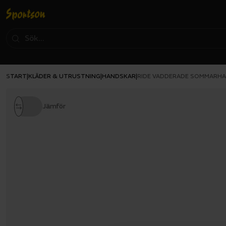
START
KLÄDER & UTRUSTNING
HANDSKAR
|
|
|
RIDE VADDERADE SOMMARH
Jämför