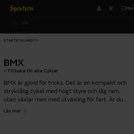
Me
START
CYKLAR
|
|
BMX
BMX
Tillbaka till alla Cyklar
BMX är gjord för tricks. Det är en kompakt och
stryktålig cykel med högt styre och låg ram,
utan växlar men med utväxling för fart. Är du
ute efter pegs kan vi beställa det om det inte
Läs mer
redan finns i din lokala butik.