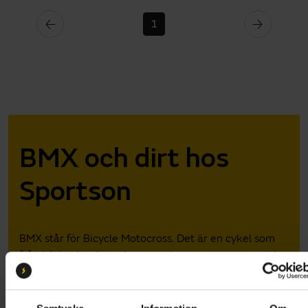
1
BMX och dirt hos
Sportson
BMX står för Bicycle Motocross. Det är en cykel som
från början inspirerades av motocross, men som sedan
dess har utvecklats en hel del. BMX som tävlingscykel
är anpassad för cykling på preparerade crossbanor
som består av hopp, gupp och velodromkurvor. Det