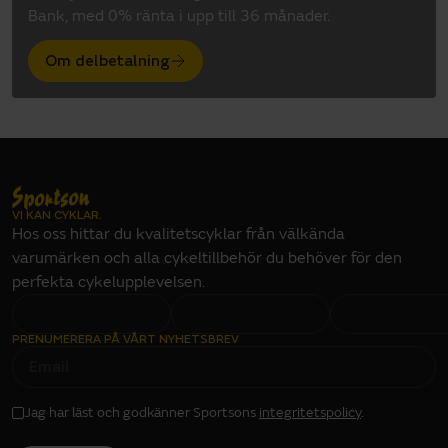
Bank, med 0% ränta i upp till 36 månader.
Om delbetalning
VI KAN CYKLAR.
Hos oss hittar du kvalitetscyklar från välkända
varumärken och alla cykeltillbehör du behöver för den
perfekta cykelupplevelsen.
PRENUMERERA PÅ VÅRT NYHETSBREV
E
M
A
I
L
I
Jag har läst och godkänner Sportsons
integritetspolicy
.
N
P
U