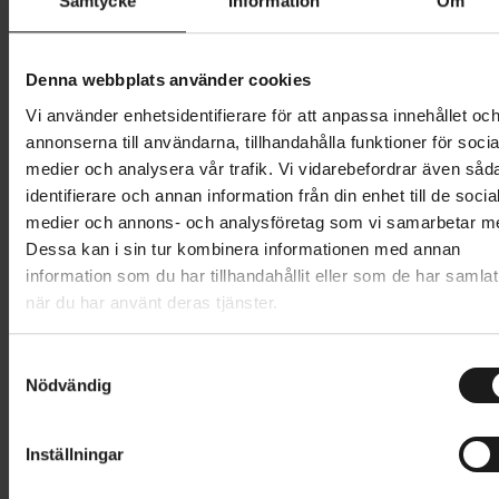
Samtycke
Information
Om
finns även freestyle-varianter som är anpassade för
andra typer av tricks och hinder i parker och
stadsmiljö. En BMX är designad för att cykla snabbt,
Denna webbplats använder cookies
hoppa, snurra och utmana din balans och styrka. En
Vi använder enhetsidentifierare för att anpassa innehållet oc
cykel att ha kul med helt enkelt.
annonserna till användarna, tillhandahålla funktioner för socia
medier och analysera vår trafik. Vi vidarebefordrar även såd
En kompakt och tålig cykel
identifierare och annan information från din enhet till de socia
medier och annons- och analysföretag som vi samarbetar m
BMX-cykeln kännetecknas av sin kompakta design.
Dessa kan i sin tur kombinera informationen med annan
Det är en stryktålig cykel, vanligtvis med små 20-
information som du har tillhandahållit eller som de har samlat
tumshjul med breda däck. Den är singlespeed, vilket
när du har använt deras tjänster.
innebär att den endast har en växel. Den har en stel
ram och gaffel, med ett högt styre. Ramen har en
S
längre hjulbas och ett långt och lågt placerat överrör.
Nödvändig
a
BMX-cyklar designade för racing tenderar att ha en
m
ram i aluminium, men många BMX-cyklar har även
t
Inställningar
ramar tillverkade av chromoly eller high tensile-stål.
y
c