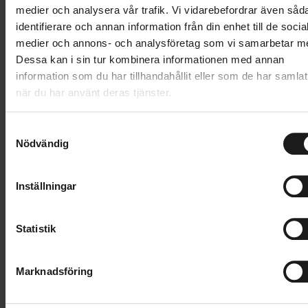
medier och analysera vår trafik. Vi vidarebefordrar även såd
identifierare och annan information från din enhet till de socia
Jämför
Jämför
medier och annons- och analysföretag som vi samarbetar m
Dessa kan i sin tur kombinera informationen med annan
information som du har tillhandahållit eller som de har samlat
SWEET PROTECTION
BASIL
Hunter Hooded Wind cykeljacka
Mosse cykelponcho unisex
när du har använt deras tjänster.
1 199 kr
999 kr
S
Jämför
Jämför
Nödvändig
a
m
SWEET PROTECTION
BASIL
t
Hunter Rain Jacket Unisex
Skane Regnjacka dam
Inställningar
1 299 kr
1 319 kr
y
c
k
Statistik
e
s
Marknadsföring
1
v
a