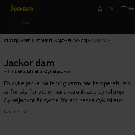
Me
START
KLÄDER & UTRUSTNING
CYKELJACKOR
|
|
|
JACKOR DAM
Jackor dam
Tillbaka till alla Cykeljackor
En cykeljacka håller dig varm när temperaturen
är för låg för att enbart vara iklädd cykeltröja.
Cykeljackor är sydda för att passa cyklistens
rörelsemönster och finns i funktionsmaterial
Läs mer
som skyddar mot väta och vind.