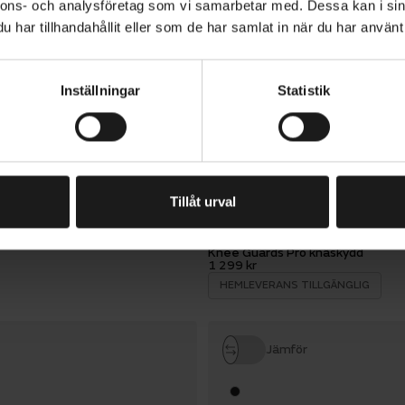
nnons- och analysföretag som vi samarbetar med. Dessa kan i sin
har tillhandahållit eller som de har samlat in när du har använt 
POC
Spine VPD 2.0 Jacket skydd
3 899 kr
HEMLEVERANS TILLGÄNGLIG
Inställningar
Statistik
Jämför
Tillåt urval
SWEET PROTECTION
Knee Guards Pro knäskydd
1 299 kr
HEMLEVERANS TILLGÄNGLIG
Jämför