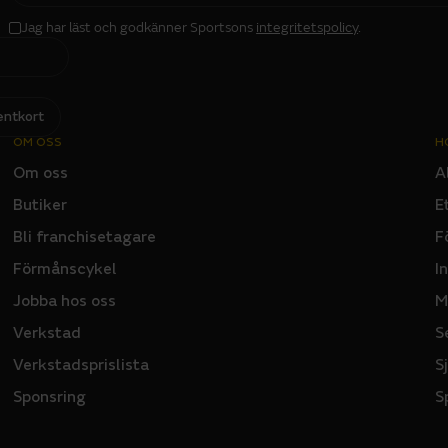
I
L
Jag har läst och godkänner Sportsons
integritetspolicy
.
I
N
P
U
T
entkort
OM OSS
H
Om oss
A
Butiker
E
Bli franchisetagare
F
Förmånscykel
I
Jobba hos oss
M
Verkstad
S
Verkstadsprislista
S
Sponsring
S