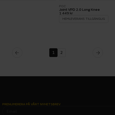
POC
Joint VPD 2.0 Long Knee
1 449 kr
HEMLEVERANS TILLGÄNGLIG
1
2
PRENUMERERA PÅ VÅRT NYHETSBREV
E
M
A