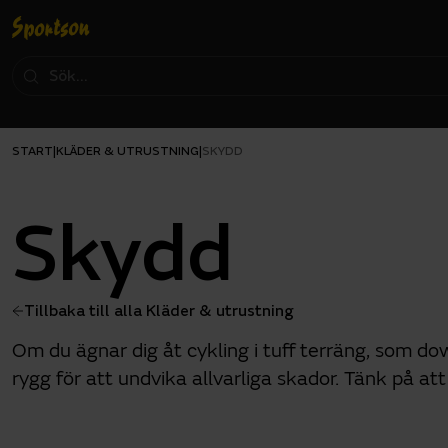
START
KLÄDER & UTRUSTNING
|
|
SKYDD
Skydd
Tillbaka till alla Kläder & utrustning
Om du ägnar dig åt cykling i tuff terräng, som d
rygg för att undvika allvarliga skador. Tänk på at