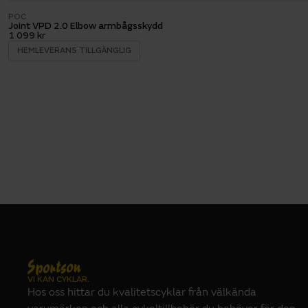
POC
Joint VPD 2.0 Elbow armbågsskydd
1 099 kr
HEMLEVERANS TILLGÄNGLIG
VI KAN CYKLAR.
Hos oss hittar du kvalitetscyklar från välkända