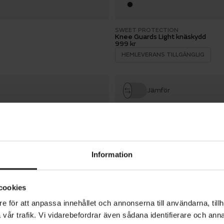
SWEET PROTECTION
Knee Guards Light knäskydd
999 kr
HEMLEVERANS TILLGÄNGLIG
Jämför
POC
POCito Joint VPD Air Protector ju
799 kr
Information
HEMLEVERANS TILLGÄNGLIG
cookies
Jämför
e för att anpassa innehållet och annonserna till användarna, tillh
vår trafik. Vi vidarebefordrar även sådana identifierare och anna