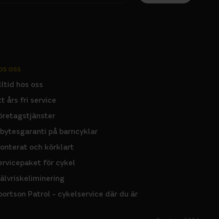
OS OSS
lltid hos oss
tt års fri service
öretagstjänster
nbytesgaranti på barncyklar
onterat och körklart
ervicepaket för cykel
jälvriskeliminering
portson Patrol - cykelservice där du är