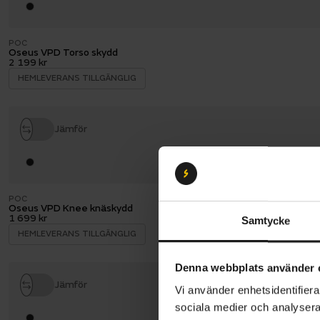
POC
Oseus VPD Torso skydd
2 199 kr
HEMLEVERANS TILLGÄNGLIG
Jämför
POC
Oseus VPD Knee knäskydd
1 699 kr
Samtycke
HEMLEVERANS TILLGÄNGLIG
Denna webbplats använder 
Jämför
Vi använder enhetsidentifierar
sociala medier och analysera 