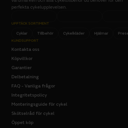
varumärken och alla cykeltillbehör du behöver för den
perfekta cykelupplevelsen.
UPPTÄCK SORTIMENT
Cyklar
Tillbehör
Cykelkläder
Hjälmar
Pres
KUNDSUPPORT
Kontakta oss
Köpvillkor
Garantier
Delbetalning
FAQ - Vanliga frågor
Integritetspolicy
Monteringsguide för cykel
Skötselråd för cykel
Öppet köp