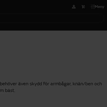
Meny
Du behöver även skydd för armbågar, knän/ben och
om bäst.