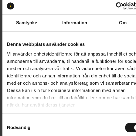
Storlek:
M
XS
S
M
L
XL
XXL
Samtycke
Information
Om
Butik och hämtningstid
Välj
Denna webbplats använder cookies
499 kr
Vi använder enhetsidentifierare för att anpassa innehållet oc
annonserna till användarna, tillhandahålla funktioner för socia
Lägg i varukorg
medier och analysera vår trafik. Vi vidarebefordrar även såd
identifierare och annan information från din enhet till de socia
1 års öppet köp
1 års fri service
medier och annons- och analysföretag som vi samarbetar m
Hämta i butik
Dessa kan i sin tur kombinera informationen med annan
information som du har tillhandahållit eller som de har samlat
när du har använt deras tjänster.
Produktinformation
S
GripGrab RIDE Padded Short Finger Summer Gloves
Nödvändig
a
m