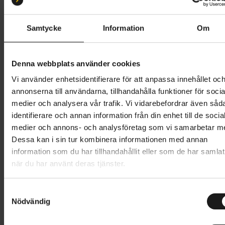
Samtycke
Information
Om
CRESCENT
TREK
Elma 7-vxl
Verve+ 1 Lowstep
27 995 kr
27 995 kr
HEMLEVERANS TILLGÄNGLIG
HEMLEVERANS TILLGÄNGLIG
Denna webbplats använder cookies
Vi använder enhetsidentifierare för att anpassa innehållet oc
annonserna till användarna, tillhandahålla funktioner för socia
medier och analysera vår trafik. Vi vidarebefordrar även såd
1
2
3
4
…
6
identifierare och annan information från din enhet till de socia
medier och annons- och analysföretag som vi samarbetar m
Dessa kan i sin tur kombinera informationen med annan
information som du har tillhandahållit eller som de har samlat
när du har använt deras tjänster.
S
Nödvändig
a
Elcyklar för dam hos
m