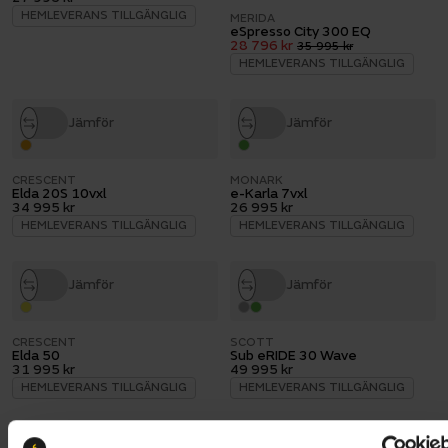
HEMLEVERANS TILLGÄNGLIG
MERIDA
eSpresso City 300 EQ
28 796 kr
35 995 kr
HEMLEVERANS TILLGÄNGLIG
Jämför
Jämför
CRESCENT
MONARK
Elda 20S 10vxl
e-Karla 7vxl
34 995 kr
26 995 kr
HEMLEVERANS TILLGÄNGLIG
HEMLEVERANS TILLGÄNGLIG
Jämför
Jämför
CRESCENT
SCOTT
Elda 50
Sub eRIDE 30 Wave
31 995 kr
49 995 kr
HEMLEVERANS TILLGÄNGLIG
HEMLEVERANS TILLGÄNGLIG
Jämför
Jämför