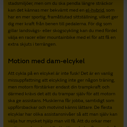
stadsmiljöer, men om du ska pendla längre sträckor
kan det kännas mer bekvämt med en
el-hybrid
, som
har en mer sportig, framåtlutad sittställning, vilket ger
dig mer kraft från benen till pedalerna. För dig som
gillar landsvägs- eller skogscykling kan du med fördel
välja en racer eller mountainbike med el för att få en
extra skjuts i terrängen.
Motion med dam-elcykel
Att cykla på en elcykel är inte fusk! Det är en vanlig
missuppfattning att elcykling inte ger någon träning,
men motorn förstärker endast din trampkraft och
därmed krävs det att du trampar själv för att motorn
ska ge assistans. Musklerna får jobba, samtidigt som
uppförsbackar och motvind känns lättare. De flesta
elcyklar har olika assistansnivåer så att man själv kan
välja hur mycket hjälp man vill få. Att du orkar mer