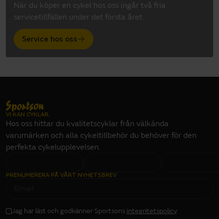
När du köper en cykel hos oss ingår två fria
servicetillfällen under det första året.
Service hos oss
VI KAN CYKLAR.
Hos oss hittar du kvalitetscyklar från välkända
varumärken och alla cykeltillbehör du behöver för den
perfekta cykelupplevelsen.
PRENUMERERA PÅ VÅRT NYHETSBREV
E
M
A
I
L
I
Jag har läst och godkänner Sportsons
integritetspolicy
.
N