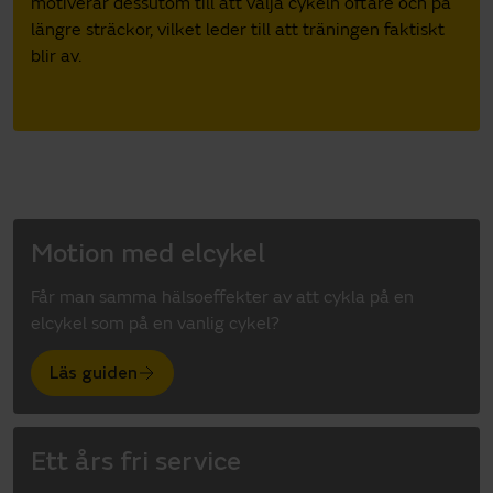
motiverar dessutom till att välja cykeln oftare och på
längre sträckor, vilket leder till att träningen faktiskt
blir av.
Motion med elcykel
Får man samma hälsoeffekter av att cykla på en
elcykel som på en vanlig cykel?
Läs guiden
Ett års fri service