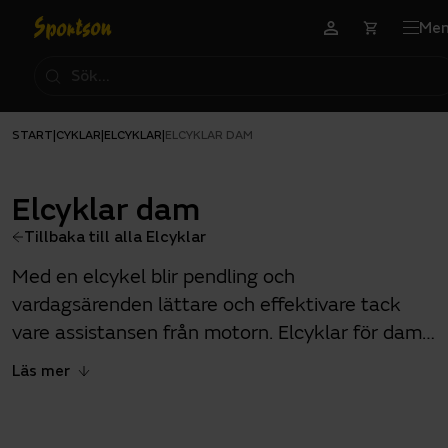
Me
START
CYKLAR
ELCYKLAR
|
|
|
ELCYKLAR DAM
Elcyklar dam
Tillbaka till alla Elcyklar
Med en elcykel blir pendling och
vardagsärenden lättare och effektivare tack
vare assistansen från motorn. Elcyklar för dam
har en ram med ett lägre insteg som gör det
Läs mer
enkelt att kliva av och på.