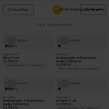
Visa filter
Sortera
Visar 104 produkter
Jämför
Jämför
+
1
CRESCENT
ECORIDE
Elina 7-vxl
Ambassador 4 (Navmotor,
22 995 kr
kedja, fotbroms)
24 995 kr
HEMLEVERANS TILLGÄNGLIG
HEMLEVERANS TILLGÄNGLIG
Jämför
Jämför
+
1
ECORIDE
MONARK
Ambassador 3 (Navmotor,
e-Karin 7-vxl
kedja, fotbroms)
21 995 kr
21 995 kr
HEMLEVERANS TILLGÄNGLIG