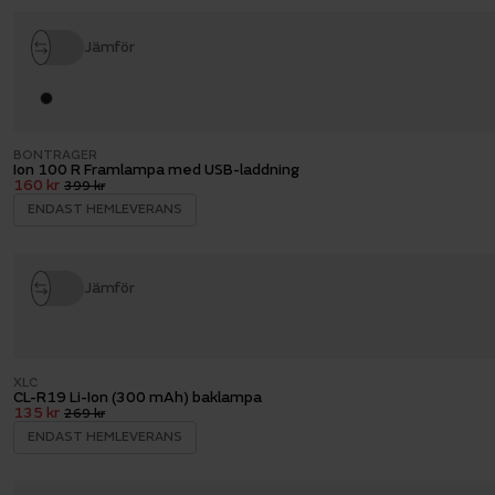
Jämför
BONTRAGER
Ion 100 R Framlampa med USB-laddning
160 kr
399 kr
ENDAST HEMLEVERANS
Jämför
XLC
CL-R19 Li-Ion (300 mAh) baklampa
135 kr
269 kr
ENDAST HEMLEVERANS