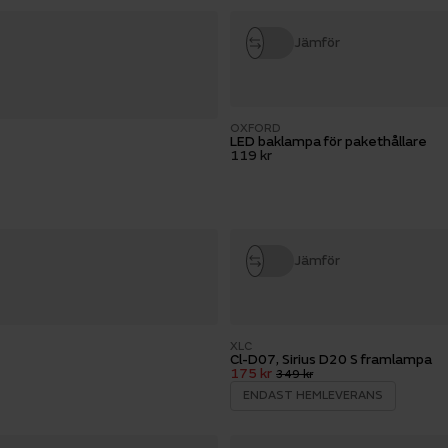
Jämför
OXFORD
LED baklampa för pakethållare
119 kr
Jämför
XLC
Cl-D07, Sirius D20 S framlampa
175 kr
349 kr
ENDAST HEMLEVERANS