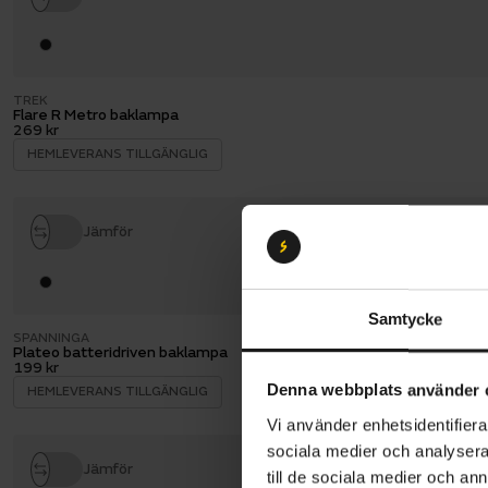
TREK
Flare R Metro baklampa
269 kr
HEMLEVERANS TILLGÄNGLIG
Jämför
Samtycke
SPANNINGA
Plateo batteridriven baklampa
199 kr
Denna webbplats använder 
HEMLEVERANS TILLGÄNGLIG
Vi använder enhetsidentifierar
sociala medier och analysera 
Jämför
till de sociala medier och a