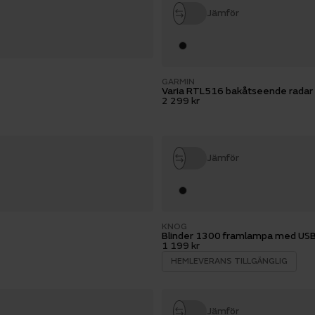
Jämför
GARMIN
Varia RTL516 bakåtseende rada
2 299 kr
Jämför
KNOG
Blinder 1300 framlampa med USB
1 199 kr
HEMLEVERANS TILLGÄNGLIG
Jämför