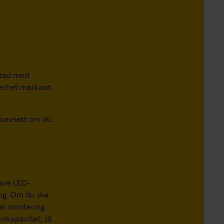
ustad med
kerhet markant
, oavsett om du
lare LED-
ing. Om du ska
el montering.
rikapacitet, så