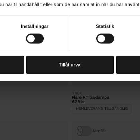
har tillhandahållit eller som de har samlat in när du har använt 
OXFORD
Light UltraTorch CL 1600 framla
Inställningar
Statistik
999 kr
Jämför
Tillåt urval
TREK
Flare RT baklampa
629 kr
HEMLEVERANS TILLGÄNGLIG
Jämför