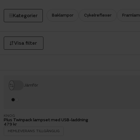
Kategorier
Baklampor
Cykelreflexer
Framlam
Visa filter
Jämför
KNOG
Plus Twinpack lampset med USB-laddning
479 kr
HEMLEVERANS TILLGÄNGLIG