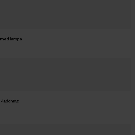
r med lampa
-laddning