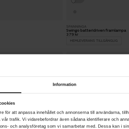
SPANNINGA
Swingo batteridriven framlampa
379 kr
HEMLEVERANS TILLGÄNGLIG
Jämför
Information
OXFORD
Bright Street Reflex framlampa
149 kr
cookies
e för att anpassa innehållet och annonserna till användarna, tillh
vår trafik. Vi vidarebefordrar även sådana identifierare och anna
Jämför
nnons- och analysföretag som vi samarbetar med. Dessa kan i sin