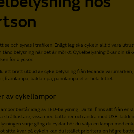
lbelysning hos
rtson
att se och synas i trafiken. Enligt lag ska cykeln alltid vara utr
 tänd belysning när det är mörkt. Cykelbelysning ökar din sä
ken för olyckor.
 du ett brett utbud av cykelbelysning från ledande varumärken
er, framlampa, baklampa, pannlampa eller hela kittet.
er av cykellampor
lampor består idag av LED-belysning. Därtill finns allt från enk
jäla strålkastare, vissa med batterier och andra med USB-laddn
elysningen varje gång du cyklar bör du välja en lampa med enk
 sitta kvar på cykeln kan du istället prioritera en högre batte