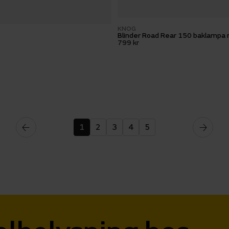
KNOG
Blinder Road Rear 150 baklampa
799 kr
1
2
3
4
5