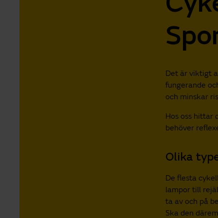
Cyke
Spo
Det är viktigt 
fungerande och
och minskar ris
Hos oss hittar
behöver reflex
Olika typ
De flesta cykel
lampor till re
ta av och på b
Ska den däremot