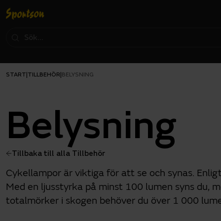
START
TILLBEHÖR
|
|
BELYSNING
Belysning
Tillbaka till alla Tillbehör
Cykellampor är viktiga för att se och synas. Enli
Med en ljusstyrka på minst 100 lumen syns du, m
totalmörker i skogen behöver du över 1 000 lumen