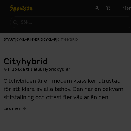
Me
START
CYKLAR
HYBRIDCYKLAR
|
|
|
CITYHYBRID
Cityhybrid
Tillbaka till alla Hybridcyklar
Cityhybriden är en modern klassiker, utrustad
för att klara av alla behov. Den har en bekväm
sittställning och oftast fler växlar än den
klassiska standardcykeln för att lättare hålla
Läs mer
tempot uppe.