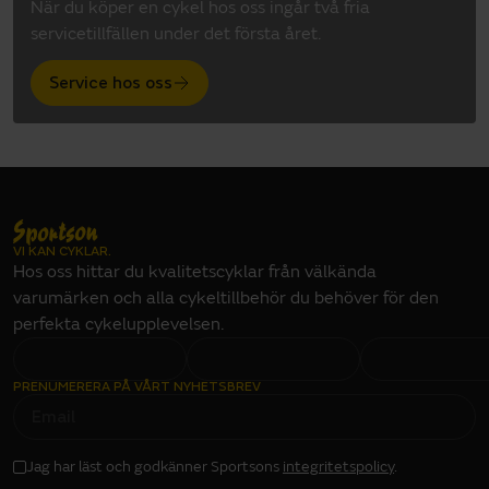
När du köper en cykel hos oss ingår två fria
servicetillfällen under det första året.
Service hos oss
VI KAN CYKLAR.
Hos oss hittar du kvalitetscyklar från välkända
varumärken och alla cykeltillbehör du behöver för den
perfekta cykelupplevelsen.
PRENUMERERA PÅ VÅRT NYHETSBREV
E
M
A
I
L
I
Jag har läst och godkänner Sportsons
integritetspolicy
.
N