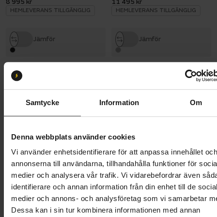
8 995 kr
11 495 kr
HEMLEVERANS TILLGÄNGLIG
HEMLEVERANS TILLGÄNGLIG
Jämför
Jämför
NISHIKI
CRESCENT
City 501 Dam
Nikka
11 995 kr
11 495 kr
HEMLEVERANS TILLGÄNGLIG
HEMLEVERANS TILLGÄNGLIG
Samtycke
Information
Om
Jämför
Jämför
Denna webbplats använder cookies
TREK
NISHIKI
Verve Lowstep Equipped
City 501 herr
Vi använder enhetsidentifierare för att anpassa innehållet oc
9 995 kr
11 995 kr
annonserna till användarna, tillhandahålla funktioner för socia
HEMLEVERANS TILLGÄNGLIG
HEMLEVERANS TILLGÄNGLIG
medier och analysera vår trafik. Vi vidarebefordrar även såd
identifierare och annan information från din enhet till de socia
Jämför
Jämför
medier och annons- och analysföretag som vi samarbetar m
Dessa kan i sin tur kombinera informationen med annan