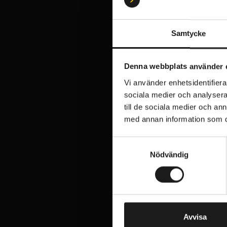
Samtycke
Denna webbplats använder 
Vi använder enhetsidentifierar
sociala medier och analysera 
till de sociala medier och a
med annan information som du 
S
Nödvändig
a
m
t
y
c
k
Avvisa