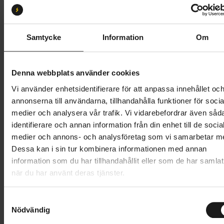
Storlek:
L
XS
S
M
L
XL
XXL
Samtycke
Information
Om
Butik och hämtningstid
Välj
Denna webbplats använder cookies
499 kr
Vi använder enhetsidentifierare för att anpassa innehållet oc
annonserna till användarna, tillhandahålla funktioner för socia
Lägg i varukorg
medier och analysera vår trafik. Vi vidarebefordrar även såd
identifierare och annan information från din enhet till de socia
1 års öppet köp
1 års fri service
medier och annons- och analysföretag som vi samarbetar m
Hämta i butik
Dessa kan i sin tur kombinera informationen med annan
information som du har tillhandahållit eller som de har samlat
när du har använt deras tjänster.
Produktinformation
S
GripGrab RIDE Padded Short Finger Summer Gloves
Nödvändig
a
m