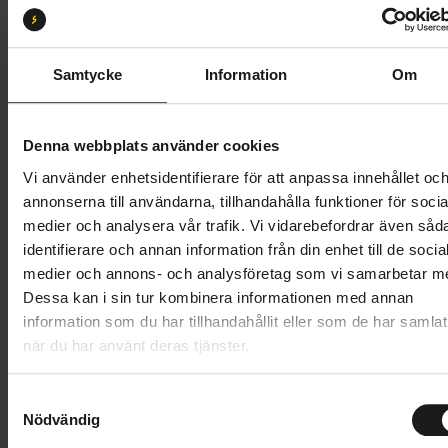
Storlek:
XS
XS
S
M
L
XL
XXL
Samtycke
Information
Om
Butik och hämtningstid
Välj
Denna webbplats använder cookies
499 kr
Vi använder enhetsidentifierare för att anpassa innehållet oc
annonserna till användarna, tillhandahålla funktioner för socia
Lägg i varukorg
medier och analysera vår trafik. Vi vidarebefordrar även såd
identifierare och annan information från din enhet till de socia
1 års öppet köp
1 års fri service
medier och annons- och analysföretag som vi samarbetar m
Hämta i butik
Dessa kan i sin tur kombinera informationen med annan
information som du har tillhandahållit eller som de har samlat
när du har använt deras tjänster.
Produktinformation
S
GripGrab RIDE Padded Short Finger Summer Gloves
Nödvändig
a
m