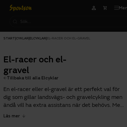
Me
START
CYKLAR
ELCYKLAR
|
|
|
EL-RACER OCH EL-GRAVEL
El-racer och el-
gravel
Tillbaka till alla Elcyklar
En el-racer eller el-gravel är ett perfekt val för
dig som gillar landsvägs- och gravelcykling men
ändå vill ha extra assistans när det behövs. Med
el-assistans blir även motvind och
Läs mer
uppförsbackar en fröjd. Mer fart - mindre