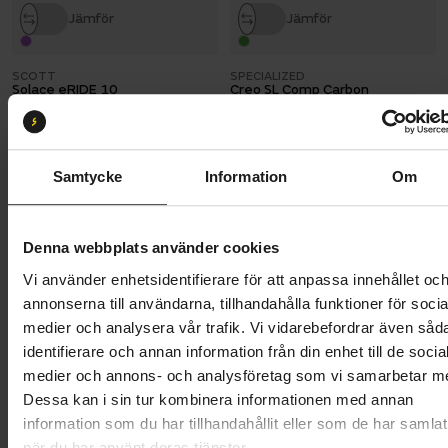
Jämför
Jämför
SCOTT
SPECIALIZED
Solace eRIDE 10
Creo SL Comp Carbon
127 995 kr
70 495 kr
HEMLEVERANS TILLGÄNGLIG
HEMLEVERANS TILLGÄNGLIG
Samtycke
Information
Om
Jämför
Jämför
TREK
TREK
Denna webbplats använder cookies
Domane+ ALR 5
Domane+ SLR 6
58 995 kr
89 995 kr
Vi använder enhetsidentifierare för att anpassa innehållet oc
HEMLEVERANS TILLGÄNGLIG
HEMLEVERANS TILLGÄNGLIG
annonserna till användarna, tillhandahålla funktioner för socia
medier och analysera vår trafik. Vi vidarebefordrar även såd
Jämför
Jämför
identifierare och annan information från din enhet till de socia
medier och annons- och analysföretag som vi samarbetar m
Dessa kan i sin tur kombinera informationen med annan
SCOTT
SPECIALIZED
Solace Gravel eRIDE 30
Turbo Creo 2 Expert
information som du har tillhandahållit eller som de har samlat
74 995 kr
104 995 kr
HEMLEVERANS TILLGÄNGLIG
HEMLEVERANS TILLGÄNGLIG
när du har använt deras tjänster.