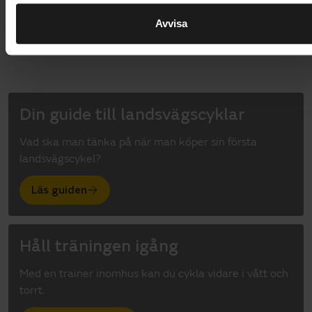
1
Avvisa
Din guide till landsvägscyklar
Vad ska man tänka på när man köper sin första
landsvägscykel?
Läs guiden
Håll träningen igång
Med en trainer inomhus kan du cykla vidare i vått och
torrt.