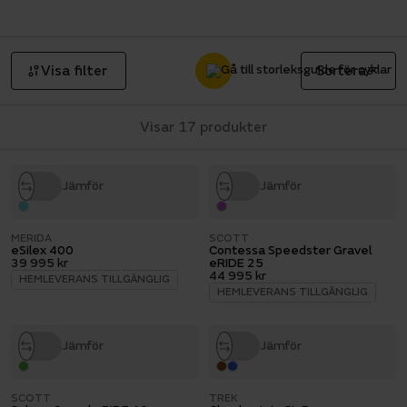
ansträngning. Här hittar du ett utbud av elcykel
för landsväg och grus.
Visa filter
Sortera
Visar 17 produkter
Jämför
Jämför
MERIDA
SCOTT
eSilex 400
Contessa Speedster Gravel
39 995 kr
eRIDE 25
44 995 kr
HEMLEVERANS TILLGÄNGLIG
HEMLEVERANS TILLGÄNGLIG
Jämför
Jämför
SCOTT
TREK