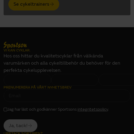
Se cykeltrainers
VI KAN CYKLAR.
Hos oss hittar du kvalitetscyklar från välkända
varumärken och alla cykeltillbehör du behöver för den
perfekta cykelupplevelsen.
PRENUMERERA PÅ VÅRT NYHETSBREV
E
M
A
I
L
I
Jag har läst och godkänner Sportsons
integritetspolicy
.
N
P
U
T
Ja, tack!
UPPTÄCK SORTIMENT