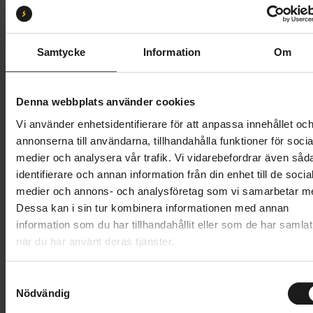
Storlek:
XS
XS
S
M
L
XL
XXL
Samtycke
Information
Om
Butik och hämtningstid
Välj
Denna webbplats använder cookies
499 kr
Vi använder enhetsidentifierare för att anpassa innehållet oc
annonserna till användarna, tillhandahålla funktioner för socia
Lägg i varukorg
medier och analysera vår trafik. Vi vidarebefordrar även såd
identifierare och annan information från din enhet till de socia
1 års öppet köp
1 års fri service
medier och annons- och analysföretag som vi samarbetar m
Hämta i butik
Dessa kan i sin tur kombinera informationen med annan
information som du har tillhandahållit eller som de har samlat
när du har använt deras tjänster.
Produktinformation
S
GripGrab RIDE Padded Short Finger Summer Gloves
Nödvändig
a
m