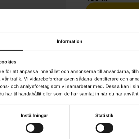
1 års öppet köp
Information
cookies
e för att anpassa innehållet och annonserna till användarna, tillh
IDE Padded Short Finger Summer Gloves ger exceptionell
vår trafik. Vi vidarebefordrar även sådana identifierare och anna
ompromissa med komfort eller prestanda. Dessa handska
nnons- och analysföretag som vi samarbetar med. Dessa kan i sin
roGel-seriens pålitliga arv och erbjuder överlägsen däm
har tillhandahållit eller som de har samlat in när du har använt 
derad handflata, vilket minskar trötthet och säkerställe
 Med hjälp av omfattande expertis är varje del av vadde
YP
MATERIAL
55% Polyester 30% Polyamide 10
rmad och exakt placerad för optimalt stöd. Handflatan 
Inställningar
Statistik
5% Other Fibres
ger en mjuk, smidig passform och förbättrar känslan oc
VARUMÄRKE
GripGrab