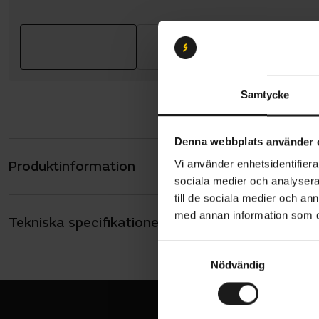
Samtycke
Denna webbplats använder 
Produktinformation
Vi använder enhetsidentifierar
GripGrab R
sociala medier och analysera 
utan att k
till de sociala medier och a
vidare på P
med annan information som du 
Tekniska specifikationer
Allmänt
en helt vad
hela dagen.
HANDSKAR - T
S
Korta
noggrant fo
Nödvändig
a
mikrosuede 
m
SÄSONG
Vår/sommar
t
y