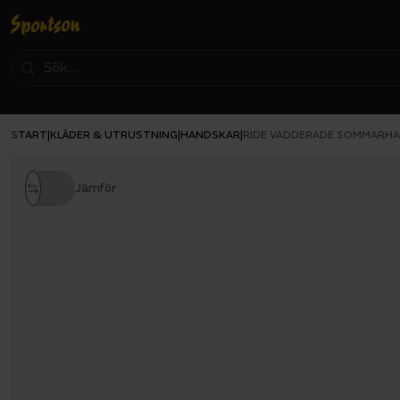
START
KLÄDER & UTRUSTNING
HANDSKAR
|
|
|
RIDE VADDERADE SOMMARH
Jämför