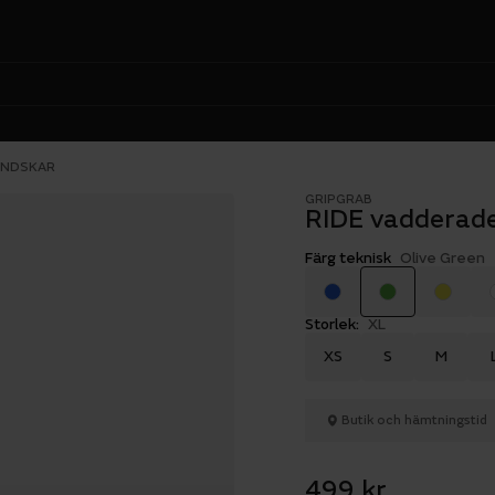
ANDSKAR
GRIPGRAB
RIDE vadderad
Färg teknisk
Olive Green
Storlek:
XL
XS
S
M
Butik och hämtningstid
499 kr