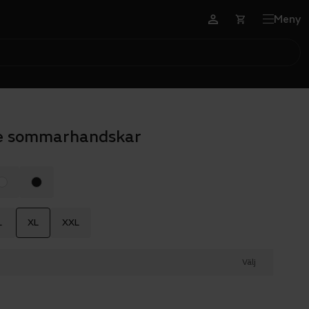
Meny
e sommarhandskar
L
XL
XXL
Välj