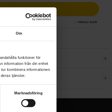
Lägg i varukorg
1 års fri service
Hämta i butik
Om
andahålla funktioner för
t värde
n information från din enhet
r bygger
 tur kombinera informationen
pning genom
deras tjänster.
r körkomfort
ringen
% Elastane
i återvunnen
Marknadsföring
h greppet.