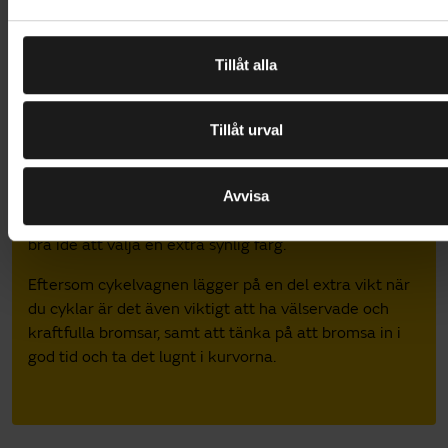
a
ihop vardagen med en cykelvagn. Många modeller
l
kan dessutom konverteras till promenad- eller
joggingvagn, vilket ger dig en mångsidig och
Tillåt alla
användbar vagn för alla tillfällen. Här hittar du
cykelvagnar designade för 2 barn.
Tillåt urval
För att vagnen ska vara säker är det viktigt att
barnens totala vikt inte överskrider vagnens maxvikt.
Avvisa
Tänk också på att vagnens låga form gör att den är
mindre synlig än cykeln, och att det därför kan vara en
bra idé att välja en extra synlig färg.
Eftersom cykelvagnen lägger på en del extra vikt när
du cyklar är det även viktigt att ha välservade och
kraftfulla bromsar, samt att tänka på att bromsa in i
god tid och ta det lugnt i kurvorna.