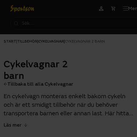
Me
START
TILLBEHÖR
CYKELVAGNAR
|
|
|
CYKELVAGNAR 2 BARN
Cykelvagnar 2
barn
Tillbaka till alla Cykelvagnar
En cykelvagn monteras enkelt bakom cykeln
och är ett smidigt tillbehör när du behöver
transportera barnen eller annan last. Här hittar
du cykelvagnar anpassade för 2 barn. Tänk på
Läs mer
att barnen ska bära cykelhjälm i cykelvagnen.