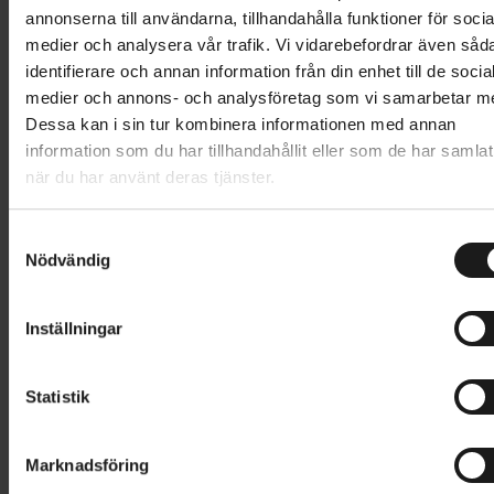
annonserna till användarna, tillhandahålla funktioner för socia
medier och analysera vår trafik. Vi vidarebefordrar även såd
1
identifierare och annan information från din enhet till de socia
medier och annons- och analysföretag som vi samarbetar m
Dessa kan i sin tur kombinera informationen med annan
information som du har tillhandahållit eller som de har samlat
när du har använt deras tjänster.
S
Cykelvagnar 2 barn
Nödvändig
a
m
hos Sportson
t
Inställningar
y
c
k
Statistik
Cykelvagnen är ett smart tillbehör till din cykel,
e
framför allt om du vill ha ett smidigt alternativ till
s
bilen. Oavsett om du behöver transportera barn,
Marknadsföring
v
matshopping eller annan last blir det lättare att få