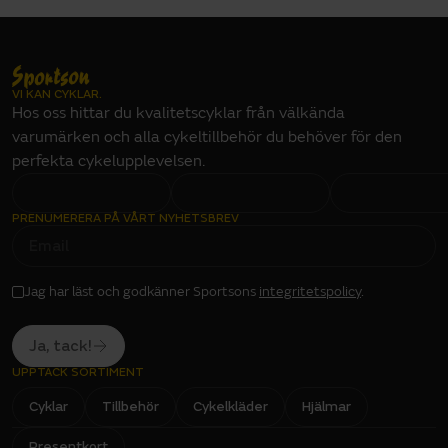
VI KAN CYKLAR.
Hos oss hittar du kvalitetscyklar från välkända
varumärken och alla cykeltillbehör du behöver för den
perfekta cykelupplevelsen.
PRENUMERERA PÅ VÅRT NYHETSBREV
E
M
A
I
L
I
Jag har läst och godkänner Sportsons
integritetspolicy
.
N
P
U
T
Ja, tack!
UPPTÄCK SORTIMENT
Cyklar
Tillbehör
Cykelkläder
Hjälmar
Presentkort