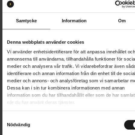
Storlek:
47
39
40
41
42
43
44
45
46
Samtycke
Information
Om
47
48
Denna webbplats använder cookies
Vi använder enhetsidentifierare för att anpassa innehållet oc
4 499 kr
annonserna till användarna, tillhandahålla funktioner för socia
medier och analysera vår trafik. Vi vidarebefordrar även såd
Lägg i varukorg
identifierare och annan information från din enhet till de socia
medier och annons- och analysföretag som vi samarbetar m
Betala med Resurs
Läs mer
Dessa kan i sin tur kombinera informationen med annan
information som du har tillhandahållit eller som de har samlat
när du har använt deras tjänster.
Produktinformation
S
Shimano SH-RC903 tävlingssko för landsvägscykling,
Nödvändig
a
Tekniska specifikationer
med hög komfort, rena linjer och låg vikt.
m