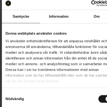
Storlek:
40
39
40
41
42
43
44
45
46
Samtycke
Information
Om
47
48
Denna webbplats använder cookies
Vi använder enhetsidentifierare för att anpassa innehållet oc
4 499 kr
annonserna till användarna, tillhandahålla funktioner för socia
medier och analysera vår trafik. Vi vidarebefordrar även såd
Lägg i varukorg
identifierare och annan information från din enhet till de socia
medier och annons- och analysföretag som vi samarbetar m
Betala med Resurs
Läs mer
Dessa kan i sin tur kombinera informationen med annan
information som du har tillhandahållit eller som de har samlat
när du har använt deras tjänster.
Produktinformation
S
Shimano SH-RC903 tävlingssko för landsvägscykling,
Nödvändig
a
Tekniska specifikationer
med hög komfort, rena linjer och låg vikt.
m