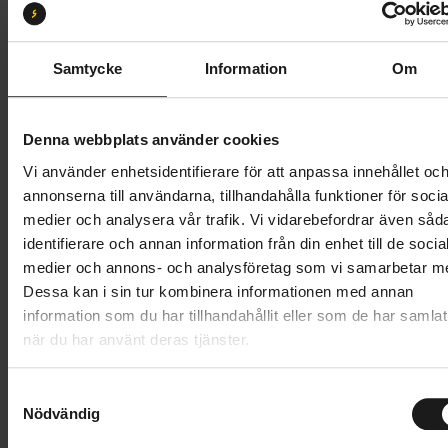
Storlek:
46
39
40
41
42
43
44
45
46
Samtycke
Information
Om
47
48
Denna webbplats använder cookies
Vi använder enhetsidentifierare för att anpassa innehållet oc
4 499 kr
annonserna till användarna, tillhandahålla funktioner för socia
medier och analysera vår trafik. Vi vidarebefordrar även såd
Lägg i varukorg
identifierare och annan information från din enhet till de socia
medier och annons- och analysföretag som vi samarbetar m
Betala med Resurs
Läs mer
Dessa kan i sin tur kombinera informationen med annan
information som du har tillhandahållit eller som de har samlat
när du har använt deras tjänster.
Produktinformation
S
Shimano SH-RC903 tävlingssko för landsvägscykling,
Nödvändig
a
Tekniska specifikationer
med hög komfort, rena linjer och låg vikt.
m