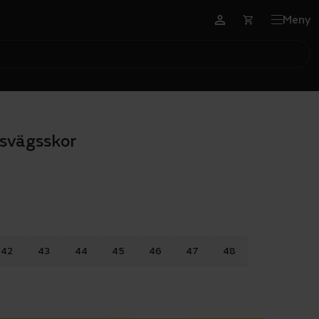
Meny
svägsskor
42
43
44
45
46
47
48