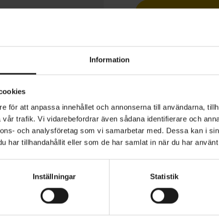
Betala med R
Information
cookies
-RC903 tävlingssko för landsvägscykling, med hög komf
e för att anpassa innehållet och annonserna till användarna, tillh
g vikt.
vår trafik. Vi vidarebefordrar även sådana identifierare och anna
nnons- och analysföretag som vi samarbetar med. Dessa kan i sin
ch ventilerande ovanläder av microfiber ger optimal pas
har tillhandahållit eller som de har samlat in när du har använt 
ägsen komfort genom hela cykelpasset
PEDAL - TYP
pa med premiumfinish och stabiliseringsteknik som säke
SPD-SL (Racer)
Inställningar
Statistik
l fotpositionering för kraftig acceleration
VARUMÄRKE
Shimano
t korsande snörningsmönster i låg profil för elegant och s
onering på framfoten