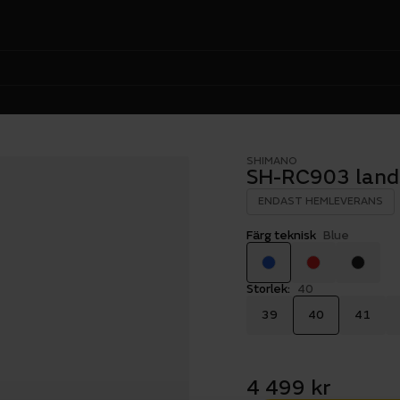
SHIMANO
SH-RC903 land
ENDAST HEMLEVERANS
Färg teknisk
Blue
Storlek:
40
39
40
41
4 499 kr