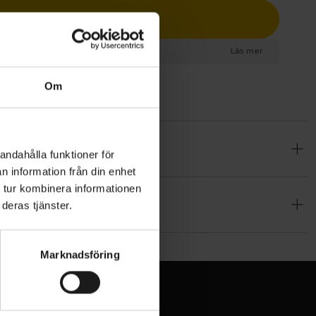
Lägg i varukorg
esurs
Läs mer
Om
ort, rena
andahålla funktioner för
n information från din enhet
 tur kombinera informationen
sform och
deras tjänster.
rställer
Marknadsföring
äker