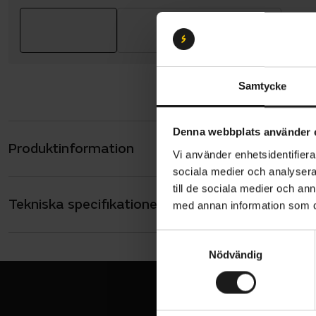
Samtycke
Denna webbplats använder 
Produktinformation
Shimano SH
Vi använder enhetsidentifierar
linjer och lå
sociala medier och analysera 
till de sociala medier och a
Lätt o
Tekniska specifikationer
Allmänt
med annan information som du 
överl
ANVÄNDARE
S
Unisex
Hälkap
Nödvändig
a
optima
SKOR - TYP
Racer
m
Subtil
t
positi
y