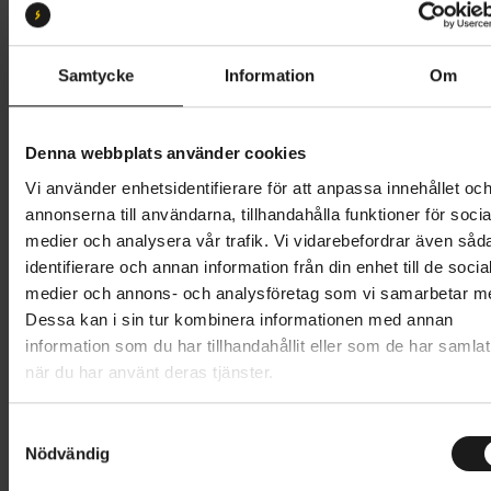
Storlek:
45
39
40
41
42
43
44
45
46
Samtycke
Information
Om
47
48
Denna webbplats använder cookies
Vi använder enhetsidentifierare för att anpassa innehållet oc
4 499 kr
annonserna till användarna, tillhandahålla funktioner för socia
medier och analysera vår trafik. Vi vidarebefordrar även såd
Lägg i varukorg
identifierare och annan information från din enhet till de socia
medier och annons- och analysföretag som vi samarbetar m
Betala med Resurs
Läs mer
Dessa kan i sin tur kombinera informationen med annan
information som du har tillhandahållit eller som de har samlat
när du har använt deras tjänster.
Produktinformation
S
Shimano SH-RC903 tävlingssko för landsvägscykling,
Nödvändig
a
Tekniska specifikationer
med hög komfort, rena linjer och låg vikt.
m