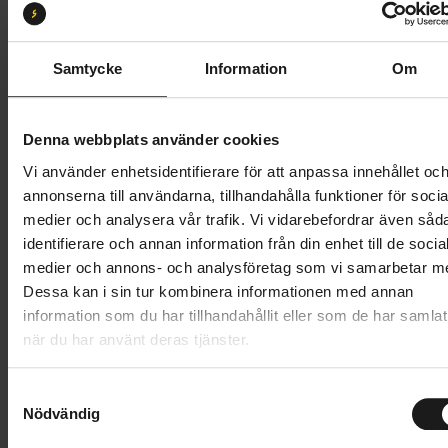
Storlek:
48
39
40
41
42
43
44
45
46
Samtycke
Information
Om
47
48
Denna webbplats använder cookies
Vi använder enhetsidentifierare för att anpassa innehållet oc
4 499 kr
annonserna till användarna, tillhandahålla funktioner för socia
medier och analysera vår trafik. Vi vidarebefordrar även såd
Lägg i varukorg
identifierare och annan information från din enhet till de socia
medier och annons- och analysföretag som vi samarbetar m
Betala med Resurs
Läs mer
Dessa kan i sin tur kombinera informationen med annan
information som du har tillhandahållit eller som de har samlat
när du har använt deras tjänster.
Produktinformation
S
Shimano SH-RC903 tävlingssko för landsvägscykling,
Nödvändig
a
Tekniska specifikationer
med hög komfort, rena linjer och låg vikt.
m