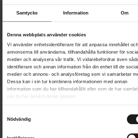
Butik och hämtningstid
Välj
Samtycke
Information
Om
699 kr
Denna webbplats använder cookies
Lägg i varukorg
Vi använder enhetsidentifierare för att anpassa innehållet oc
annonserna till användarna, tillhandahålla funktioner för socia
medier och analysera vår trafik. Vi vidarebefordrar även såd
1 års öppet köp
1 års fri service
identifierare och annan information från din enhet till de socia
Hämta i butik
medier och annons- och analysföretag som vi samarbetar m
Dessa kan i sin tur kombinera informationen med annan
information som du har tillhandahållit eller som de har samlat
Produktinformation
när du har använt deras tjänster.
Hestra Windstopper Tracker är en kort, åtsittande
S
Tekniska specifikationer
cykelhandske med pekskärmskompatibilitet gjord av
Nödvändig
a
vattentät Micro-stretch på ovansidan och
m
Allmänt
t
polyester/PU-stretch i handflatan. Fodrad med