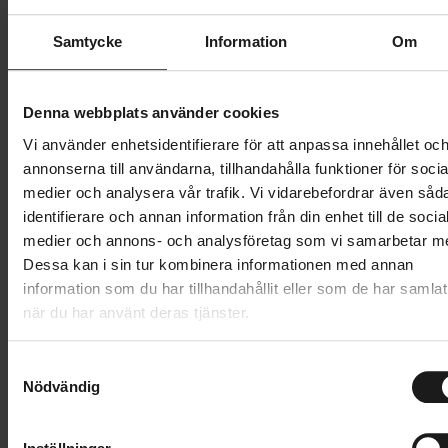
Butik och hämtningstid
Välj
Samtycke
Information
Om
699 kr
Denna webbplats använder cookies
Lägg i varukorg
Vi använder enhetsidentifierare för att anpassa innehållet oc
annonserna till användarna, tillhandahålla funktioner för socia
medier och analysera vår trafik. Vi vidarebefordrar även såd
1 års öppet köp
1 års fri service
identifierare och annan information från din enhet till de socia
Hämta i butik
medier och annons- och analysföretag som vi samarbetar m
Dessa kan i sin tur kombinera informationen med annan
information som du har tillhandahållit eller som de har samlat
Produktinformation
när du har använt deras tjänster.
Hestra Windstopper Tracker är en kort, åtsittande
S
Tekniska specifikationer
cykelhandske med pekskärmskompatibilitet gjord av
Nödvändig
a
vattentät Micro-stretch på ovansidan och
m
Allmänt
t
polyester/PU-stretch i handflatan. Fodrad med