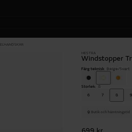
KELHANDSKAR
HESTRA
Windstopper Tr
Färg teknisk
Beige/Svart
Storlek:
8
6
7
8
Butik och hämtningstid
699 kr