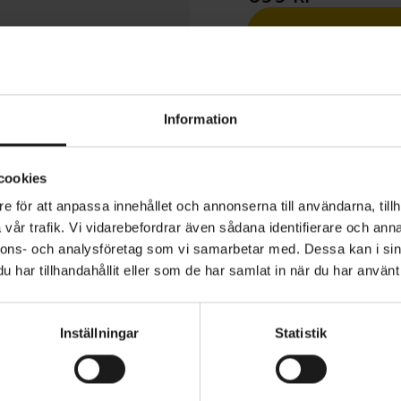
1 års öppet köp
Information
cookies
e för att anpassa innehållet och annonserna till användarna, tillh
dstopper Tracker är en kort, åtsittande cykelhandske m
vår trafik. Vi vidarebefordrar även sådana identifierare och anna
mpatibilitet gjord av vattentät Micro-stretch på ovans
nnons- och analysföretag som vi samarbetar med. Dessa kan i sin
PU-stretch i handflatan. Fodrad med GORE-TEX INFINIU
har tillhandahållit eller som de har samlat in när du har använt 
R® för absolut vindtäthet, andningsförmåga och opti
.
TERIAL
HANDSKAR - TYP
Långa
Inställningar
Statistik
vid handleden
SÄSONG
Höst/vinter
ärmskompatibla