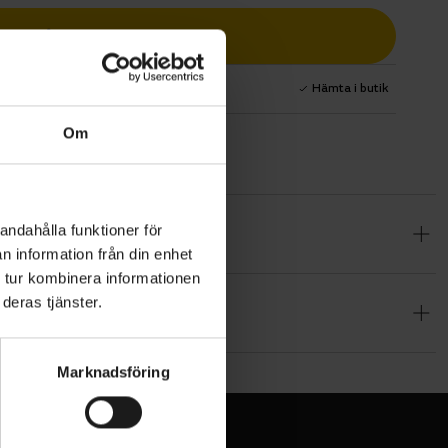
Lägg i varukorg
1 års fri service
Hämta i butik
Om
andahålla funktioner för
ed
n information från din enhet
idan och
 tur kombinera informationen
M™
deras tjänster.
mal
Marknadsföring