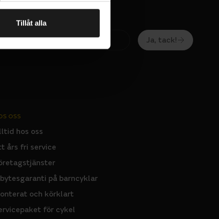
Tillåt alla
Ja, tack!
OS OSS
lltid hos oss
tt års fri service
öretagstjänster
nbytesgaranti på barncyklar
onterat och körklart
ervicepaket för cykel