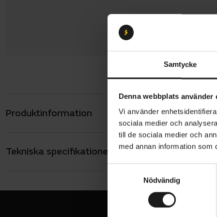
Samtycke
Denna webbplats använder 
Produktinformation
Vi använder enhetsidentifierar
Hestra Win
sociala medier och analysera 
pekskärmsko
till de sociala medier och a
polyester/
med annan information som du 
Tekniska specifikationer
Allmänt
WINDSTOPPE
hudkomfort
FUNKTIONSMA
S
Vindtätt
Nödvändig
a
Resår 
MATERIAL
m
Polyamid
Peksk
t
VARUMÄRKE
y