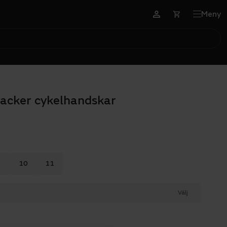
Meny
acker cykelhandskar
9
10
11
Välj