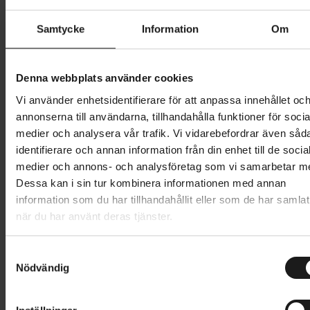
Butik och hämtningstid
Välj
Samtycke
Information
Om
699 kr
Denna webbplats använder cookies
Lägg i varukorg
Vi använder enhetsidentifierare för att anpassa innehållet oc
annonserna till användarna, tillhandahålla funktioner för socia
medier och analysera vår trafik. Vi vidarebefordrar även såd
1 års öppet köp
1 års fri service
identifierare och annan information från din enhet till de socia
Hämta i butik
medier och annons- och analysföretag som vi samarbetar m
Dessa kan i sin tur kombinera informationen med annan
information som du har tillhandahållit eller som de har samlat
Produktinformation
när du har använt deras tjänster.
Hestra Windstopper Tracker är en kort, åtsittande
S
Tekniska specifikationer
cykelhandske med pekskärmskompatibilitet gjord av
Nödvändig
a
vattentät Micro-stretch på ovansidan och
m
Allmänt
t
polyester/PU-stretch i handflatan. Fodrad med