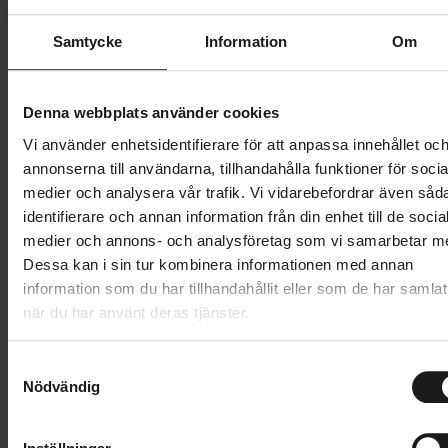
Butik och hämtningstid
Välj
Samtycke
Information
Om
699 kr
Denna webbplats använder cookies
Lägg i varukorg
Vi använder enhetsidentifierare för att anpassa innehållet oc
annonserna till användarna, tillhandahålla funktioner för socia
medier och analysera vår trafik. Vi vidarebefordrar även såd
1 års öppet köp
1 års fri service
identifierare och annan information från din enhet till de socia
Hämta i butik
medier och annons- och analysföretag som vi samarbetar m
Dessa kan i sin tur kombinera informationen med annan
information som du har tillhandahållit eller som de har samlat
Produktinformation
när du har använt deras tjänster.
Hestra Windstopper Tracker är en kort, åtsittande
S
Tekniska specifikationer
cykelhandske med pekskärmskompatibilitet gjord av
Nödvändig
a
vattentät Micro-stretch på ovansidan och
m
Allmänt
t
polyester/PU-stretch i handflatan. Fodrad med