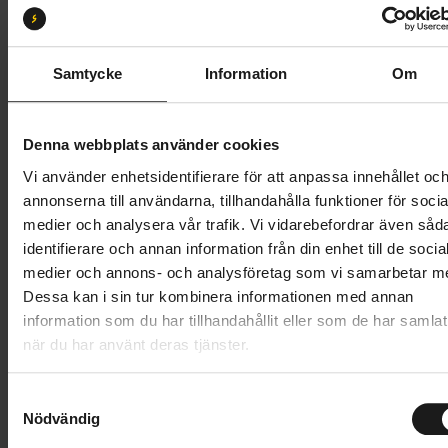
M
L
S
XL
Butik och hämtningstid
Välj
Samtycke
Information
Om
49 495 kr
Denna webbplats använder cookies
Lägg i varukorg
Vi använder enhetsidentifierare för att anpassa innehållet oc
annonserna till användarna, tillhandahålla funktioner för socia
Betala med Resurs
Läs mer
medier och analysera vår trafik. Vi vidarebefordrar även såd
identifierare och annan information från din enhet till de socia
1 års öppet köp
1 års fri service
medier och annons- och analysföretag som vi samarbetar m
Hämta i butik
Dessa kan i sin tur kombinera informationen med annan
information som du har tillhandahållit eller som de har samlat
när du har använt deras tjänster.
Produktinformation
S
Specialized Vado 3 erbjuder förfinad prestanda för
Nödvändig
a
Tekniska specifikationer
snabba resor i stan, helgens äventyr och en smidig
m