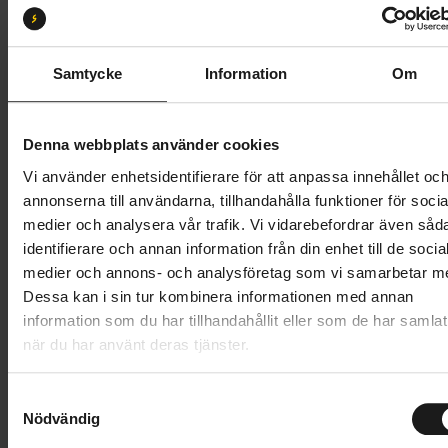
M
L
S
XL
Butik och hämtningstid
Välj
Samtycke
Information
Om
49 495 kr
Denna webbplats använder cookies
Lägg i varukorg
Vi använder enhetsidentifierare för att anpassa innehållet oc
annonserna till användarna, tillhandahålla funktioner för socia
Betala med Resurs
Läs mer
medier och analysera vår trafik. Vi vidarebefordrar även såd
identifierare och annan information från din enhet till de socia
1 års öppet köp
1 års fri service
medier och annons- och analysföretag som vi samarbetar m
Hämta i butik
Dessa kan i sin tur kombinera informationen med annan
information som du har tillhandahållit eller som de har samlat
när du har använt deras tjänster.
Produktinformation
S
Specialized Vado 3 erbjuder förfinad prestanda för
Nödvändig
a
Tekniska specifikationer
snabba resor i stan, helgens äventyr och en smidig
m