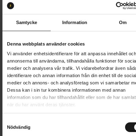
M
L
S
XL
Butik och hämtningstid
Välj
Samtycke
Information
Om
49 495 kr
Denna webbplats använder cookies
Lägg i varukorg
Vi använder enhetsidentifierare för att anpassa innehållet oc
annonserna till användarna, tillhandahålla funktioner för socia
Betala med Resurs
Läs mer
medier och analysera vår trafik. Vi vidarebefordrar även såd
identifierare och annan information från din enhet till de socia
1 års öppet köp
1 års fri service
medier och annons- och analysföretag som vi samarbetar m
Hämta i butik
Dessa kan i sin tur kombinera informationen med annan
information som du har tillhandahållit eller som de har samlat
när du har använt deras tjänster.
Produktinformation
S
Specialized Vado 3 erbjuder förfinad prestanda för
Nödvändig
a
Tekniska specifikationer
snabba resor i stan, helgens äventyr och en smidig
m