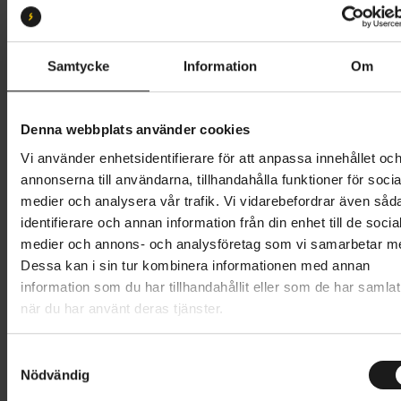
M
L
S
XL
Butik och hämtningstid
Välj
Samtycke
Information
Om
49 495 kr
Denna webbplats använder cookies
Lägg i varukorg
Vi använder enhetsidentifierare för att anpassa innehållet oc
annonserna till användarna, tillhandahålla funktioner för socia
Betala med Resurs
Läs mer
medier och analysera vår trafik. Vi vidarebefordrar även såd
identifierare och annan information från din enhet till de socia
1 års öppet köp
1 års fri service
medier och annons- och analysföretag som vi samarbetar m
Hämta i butik
Dessa kan i sin tur kombinera informationen med annan
information som du har tillhandahållit eller som de har samlat
när du har använt deras tjänster.
Produktinformation
S
Specialized Vado 3 erbjuder förfinad prestanda för
Nödvändig
a
Tekniska specifikationer
snabba resor i stan, helgens äventyr och en smidig
m