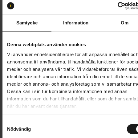
M
L
S
XL
Butik och hämtningstid
Välj
Samtycke
Information
Om
49 495 kr
Denna webbplats använder cookies
Lägg i varukorg
Vi använder enhetsidentifierare för att anpassa innehållet oc
annonserna till användarna, tillhandahålla funktioner för socia
Betala med Resurs
Läs mer
medier och analysera vår trafik. Vi vidarebefordrar även såd
identifierare och annan information från din enhet till de socia
1 års öppet köp
1 års fri service
medier och annons- och analysföretag som vi samarbetar m
Hämta i butik
Dessa kan i sin tur kombinera informationen med annan
information som du har tillhandahållit eller som de har samlat
när du har använt deras tjänster.
Produktinformation
S
Specialized Vado 3 erbjuder förfinad prestanda för
Nödvändig
a
Tekniska specifikationer
snabba resor i stan, helgens äventyr och en smidig
m