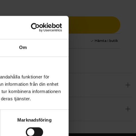
Lägg i varukorg
1 års fri service
Hämta i butik
Om
andahålla funktioner för
n information från din enhet
 bred
 tur kombinera informationen
 andas och
deras tjänster.
Marknadsföring