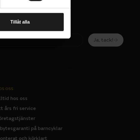
Tillåt alla
Ja, tack!
OS OSS
lltid hos oss
tt års fri service
öretagstjänster
nbytesgaranti på barncyklar
onterat och körklart