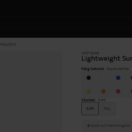
YKELKEPS
GRIPGRAB
Lightweight Su
Färg teknisk
black/white
Storlek:
S/M
S/M
M/L
Butik och hämtningstid