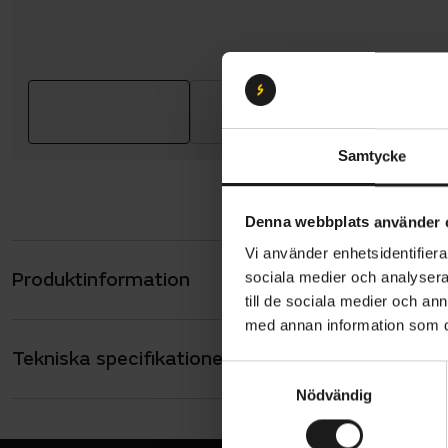
Samtycke
Denna webbplats använder 
Vi använder enhetsidentifierar
Produktinformation
sociala medier och analysera 
GripGrab L
till de sociala medier och a
skärm som 
med annan information som du 
stöter bort
Tekniska specifikationer
Allmänt
S
UV-sk
ANVÄNDARE
Nödvändig
a
Unisex
m
Lättvi
SÄSONG
t