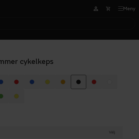
Meny
mmer cykelkeps
Välj