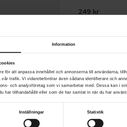
249 kr
1 års öppet köp
Information
cookies
e för att anpassa innehållet och annonserna till användarna, tillh
vår trafik. Vi vidarebefordrar även sådana identifierare och anna
ightweight Summer Cycling Cap är en lätt cykelkeps med
nnons- och analysföretag som vi samarbetar med. Dessa kan i sin
ger skugga och skydd. Mesh-materialet låter ditt huvud
har tillhandahållit eller som de har samlat in när du har använt 
 fukt från pannan.
ydd (UPD 40+)
MATERIAL
Inställningar
Statistik
100% Polyester
kt
VARUMÄRKE