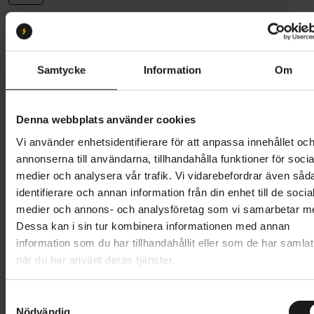
Storlek:
S/M
S/M
M/L
Samtycke
Information
Om
Butik och hämtningstid
Välj
Denna webbplats använder cookies
Vi använder enhetsidentifierare för att anpassa innehållet oc
249 kr
annonserna till användarna, tillhandahålla funktioner för socia
Lägg i varukorg
medier och analysera vår trafik. Vi vidarebefordrar även såd
identifierare och annan information från din enhet till de socia
medier och annons- och analysföretag som vi samarbetar m
1 års öppet köp
1 års fri service
Dessa kan i sin tur kombinera informationen med annan
Hämta i butik
information som du har tillhandahållit eller som de har samlat
när du har använt deras tjänster.
Produktinformation
S
Nödvändig