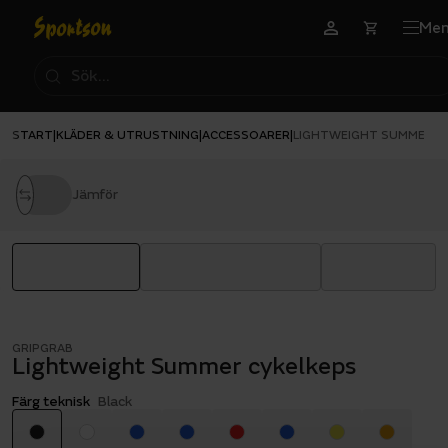
Me
START
KLÄDER & UTRUSTNING
ACCESSOARER
|
|
|
LIGHTWEIGHT SUMMER C
Jämför
GRIPGRAB
Lightweight Summer cykelkeps
Färg teknisk
Black