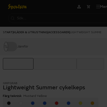
Me
START
KLÄDER & UTRUSTNING
ACCESSOARER
|
|
|
LIGHTWEIGHT SUMMER C
Jämför
GRIPGRAB
Lightweight Summer cykelkeps
Färg teknisk
Mustard Yellow