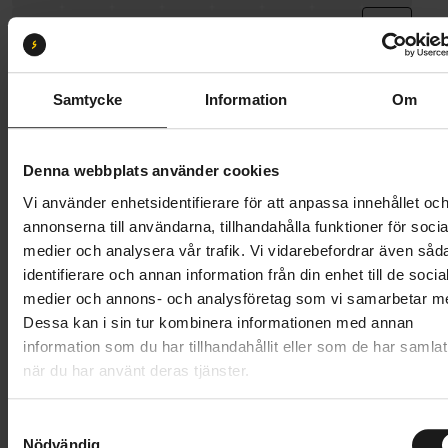
Storlek:
S/M
S/M
M/L
Samtycke
Information
Om
Butik och hämtningstid
Välj
Denna webbplats använder cookies
Vi använder enhetsidentifierare för att anpassa innehållet oc
249 kr
annonserna till användarna, tillhandahålla funktioner för socia
Lägg i varukorg
medier och analysera vår trafik. Vi vidarebefordrar även såd
identifierare och annan information från din enhet till de socia
medier och annons- och analysföretag som vi samarbetar m
1 års öppet köp
1 års fri service
Dessa kan i sin tur kombinera informationen med annan
Hämta i butik
information som du har tillhandahållit eller som de har samlat
när du har använt deras tjänster.
Produktinformation
S
Nödvändig