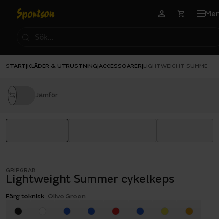
Me
START
KLÄDER & UTRUSTNING
ACCESSOARER
|
|
|
LIGHTWEIGHT SUMMER C
Jämför
GRIPGRAB
Lightweight Summer cykelkeps
Färg teknisk
Olive Green