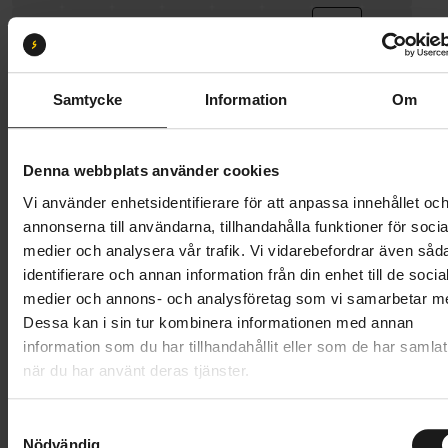
Storlek:
M/L
S/M
M/L
Samtycke
Information
Om
Butik och hämtningstid
Välj
Denna webbplats använder cookies
Vi använder enhetsidentifierare för att anpassa innehållet oc
249 kr
annonserna till användarna, tillhandahålla funktioner för socia
Lägg i varukorg
medier och analysera vår trafik. Vi vidarebefordrar även såd
identifierare och annan information från din enhet till de socia
medier och annons- och analysföretag som vi samarbetar m
1 års öppet köp
1 års fri service
Dessa kan i sin tur kombinera informationen med annan
Hämta i butik
information som du har tillhandahållit eller som de har samlat
när du har använt deras tjänster.
Produktinformation
S
Nödvändig