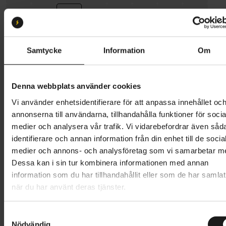
Storlek:
S/M
S/M
M/L
Samtycke
Information
Om
Butik och hämtningstid
Välj
Denna webbplats använder cookies
Vi använder enhetsidentifierare för att anpassa innehållet oc
249 kr
annonserna till användarna, tillhandahålla funktioner för socia
Lägg i varukorg
medier och analysera vår trafik. Vi vidarebefordrar även såd
identifierare och annan information från din enhet till de socia
medier och annons- och analysföretag som vi samarbetar m
1 års öppet köp
1 års fri service
Dessa kan i sin tur kombinera informationen med annan
Hämta i butik
information som du har tillhandahållit eller som de har samlat
när du har använt deras tjänster.
Produktinformation
S
Nödvändig