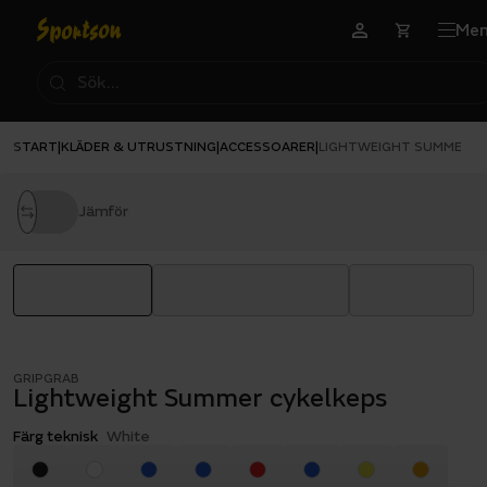
Me
START
KLÄDER & UTRUSTNING
ACCESSOARER
|
|
|
LIGHTWEIGHT SUMMER C
Jämför
GRIPGRAB
Lightweight Summer cykelkeps
Färg teknisk
White