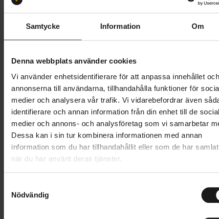
S 52-55
M 55-59
L 58-61
XL 59-64
Samtycke
Information
Om
Butik och hämtningstid
Välj
899 kr
Denna webbplats använder cookies
Vi använder enhetsidentifierare för att anpassa innehållet oc
Lägg i varukorg
annonserna till användarna, tillhandahålla funktioner för socia
medier och analysera vår trafik. Vi vidarebefordrar även såd
1 års öppet köp
1 års fri service
identifierare och annan information från din enhet till de socia
Hämta i butik
medier och annons- och analysföretag som vi samarbetar m
Dessa kan i sin tur kombinera informationen med annan
information som du har tillhandahållit eller som de har samlat
när du har använt deras tjänster.
Produktinformation
S
Lazer Tonic KinetiCore är en lätt cykelhjälm som är
Nödvändig
a
Tekniska specifikationer
designad för fritidscyklister. Hjälmen håller dig sval
m
med 18 ventilationshål som förbättrar luftflödet när