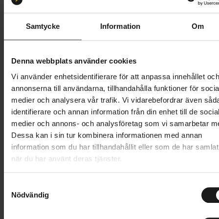
S 52-55
M 55-59
L 58-61
XL 59-64
Samtycke
Information
Om
Butik och hämtningstid
Välj
899 kr
Denna webbplats använder cookies
Vi använder enhetsidentifierare för att anpassa innehållet oc
Lägg i varukorg
annonserna till användarna, tillhandahålla funktioner för socia
medier och analysera vår trafik. Vi vidarebefordrar även såd
1 års öppet köp
1 års fri service
identifierare och annan information från din enhet till de socia
Hämta i butik
medier och annons- och analysföretag som vi samarbetar m
Dessa kan i sin tur kombinera informationen med annan
information som du har tillhandahållit eller som de har samlat
när du har använt deras tjänster.
Produktinformation
S
Lazer Tonic KinetiCore är en lätt cykelhjälm som är
Nödvändig
a
Tekniska specifikationer
designad för fritidscyklister. Hjälmen håller dig sval
m
med 18 ventilationshål som förbättrar luftflödet när