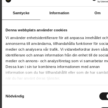
S 52-55
M 55-59
L 58-61
XL 59-64
Samtycke
Information
Om
Butik och hämtningstid
Välj
899 kr
Denna webbplats använder cookies
Vi använder enhetsidentifierare för att anpassa innehållet oc
Lägg i varukorg
annonserna till användarna, tillhandahålla funktioner för socia
medier och analysera vår trafik. Vi vidarebefordrar även såd
1 års öppet köp
1 års fri service
identifierare och annan information från din enhet till de socia
Hämta i butik
medier och annons- och analysföretag som vi samarbetar m
Dessa kan i sin tur kombinera informationen med annan
information som du har tillhandahållit eller som de har samlat
när du har använt deras tjänster.
Produktinformation
S
Lazer Tonic KinetiCore är en lätt cykelhjälm som är
Nödvändig
a
Tekniska specifikationer
designad för fritidscyklister. Hjälmen håller dig sval
m
med 18 ventilationshål som förbättrar luftflödet när