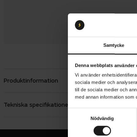
Samtycke
Denna webbplats använder 
Vi använder enhetsidentifierar
Produktinformation
Lazer Tonic 
sociala medier och analysera 
Hjälmen hål
till de sociala medier och a
med annan information som du 
pressar upp
Tekniska specifikationer
Allmänt
KinetiCore
S
justering m
ANVÄNDARE
Nödvändig
a
Vuxen
Lättvi
m
HJÄLM - TYP
Racer
t
Advanc