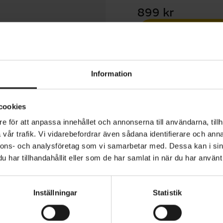
899 kr
1 års öppet köp
Information
cookies
e för att anpassa innehållet och annonserna till användarna, tillh
KinetiCore är en lätt cykelhjälm som är designad för fritid
vår trafik. Vi vidarebefordrar även sådana identifierare och anna
ler dig sval med 18 ventilationshål som förbättrar luftfl
nnons- och analysföretag som vi samarbetar med. Dessa kan i sin
har tillhandahållit eller som de har samlat in när du har använt 
 tempot. Den är utrustad med Lazers exklusiva skyddste
 och passformssystemet Advanced TurnSys, som erbjuder 
ed en enkel rattvridning.
ANVÄNDNINGSOMRÅDE
Inställningar
Statistik
Landsväg
ktshjälm med skyddstekniken KinetiCore
VARUMÄRKE
Lazer
ed Turnsys-justeringssystem med vertikal justering