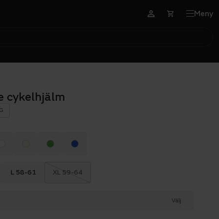
Meny
e cykelhjälm
G
L 58-61
XL 59-64
Välj