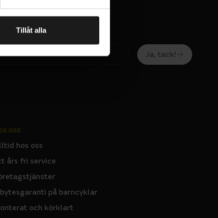
Tillåt alla
Ja, tack!
OS OSS
lltid hos oss
tt års fri service
öretagstjänster
nbytesgaranti på barncyklar
onterat och körklart