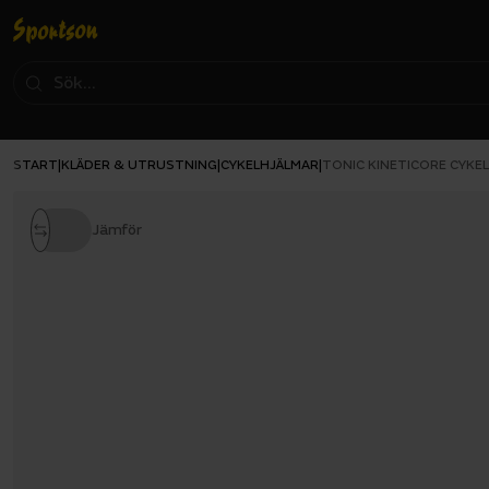
START
KLÄDER & UTRUSTNING
CYKELHJÄLMAR
|
|
|
TONIC KINETICORE CYKE
Jämför