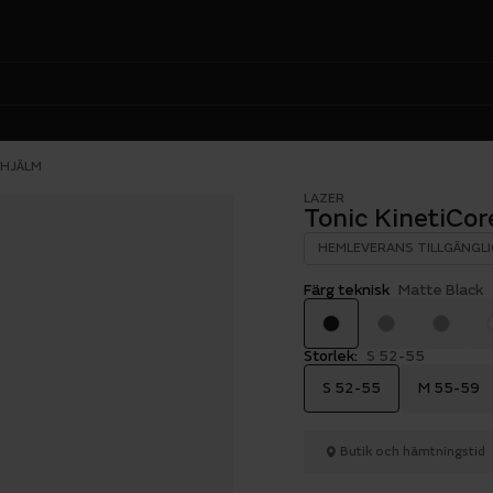
LHJÄLM
LAZER
Tonic KinetiCor
HEMLEVERANS TILLGÄNGLI
Färg teknisk
Matte Black
Storlek:
S 52-55
S 52-55
M 55-59
Butik och hämtningstid