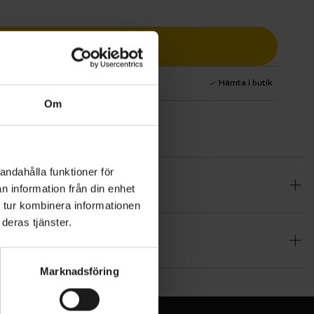
Lägg i varukorg
1 års fri service
Hämta i butik
Om
andahålla funktioner för
scyklister.
n information från din enhet
ödet när du
 tur kombinera informationen
deras tjänster.
knik
vertikal
Marknadsföring