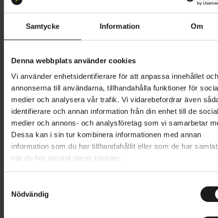
S 51-55
M 55-59
L 59-61
Samtycke
Information
Om
Butik och hämtningstid
Välj
1 799 kr
Denna webbplats använder cookies
Vi använder enhetsidentifierare för att anpassa innehållet oc
Lägg i varukorg
annonserna till användarna, tillhandahålla funktioner för socia
medier och analysera vår trafik. Vi vidarebefordrar även såd
1 års öppet köp
1 års fri service
identifierare och annan information från din enhet till de socia
Hämta i butik
medier och annons- och analysföretag som vi samarbetar m
Dessa kan i sin tur kombinera informationen med annan
information som du har tillhandahållit eller som de har samlat
när du har använt deras tjänster.
Produktinformation
S
Scott Sierra Mips är en högpresterande och bekväm
Nödvändig
a
Tekniska specifikationer
cykelhjälm för alla typer av cykling, oavsett om du
m
cyklar på grus, stig eller asfalt. Hjälmen är utrustad