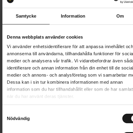
S 51-55
M 55-59
L 59-61
Samtycke
Information
Om
Butik och hämtningstid
Välj
1 799 kr
Denna webbplats använder cookies
Vi använder enhetsidentifierare för att anpassa innehållet oc
Lägg i varukorg
annonserna till användarna, tillhandahålla funktioner för socia
medier och analysera vår trafik. Vi vidarebefordrar även såd
1 års öppet köp
1 års fri service
identifierare och annan information från din enhet till de socia
Hämta i butik
medier och annons- och analysföretag som vi samarbetar m
Dessa kan i sin tur kombinera informationen med annan
information som du har tillhandahållit eller som de har samlat
när du har använt deras tjänster.
Produktinformation
S
Scott Sierra Mips är en högpresterande och bekväm
Nödvändig
a
Tekniska specifikationer
cykelhjälm för alla typer av cykling, oavsett om du
m
cyklar på grus, stig eller asfalt. Hjälmen är utrustad