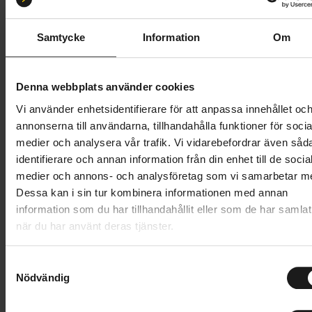
S 51-55
M 55-59
L 59-61
Samtycke
Information
Om
Butik och hämtningstid
Välj
1 799 kr
Denna webbplats använder cookies
Vi använder enhetsidentifierare för att anpassa innehållet oc
Lägg i varukorg
annonserna till användarna, tillhandahålla funktioner för socia
medier och analysera vår trafik. Vi vidarebefordrar även såd
1 års öppet köp
1 års fri service
identifierare och annan information från din enhet till de socia
Hämta i butik
medier och annons- och analysföretag som vi samarbetar m
Dessa kan i sin tur kombinera informationen med annan
information som du har tillhandahållit eller som de har samlat
när du har använt deras tjänster.
Produktinformation
S
Scott Sierra Mips är en högpresterande och bekväm
Nödvändig
a
Tekniska specifikationer
cykelhjälm för alla typer av cykling, oavsett om du
m
cyklar på grus, stig eller asfalt. Hjälmen är utrustad